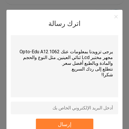
2026-02-25
العودة إلى العمل بالطاقة المتجددة — OPTO-EDU
اترك رسالة
تستأنف عملياتها رسميًا لعام 2026!
2026-02-10
أوبتو-إدو يطلق المجهر الرقمي للكاميرا الزائدة 9
بوصات A33.5110: تصوير 12 ميجا باكسل مع عينات
مزدوجة
2026-02-04
أوبتو إدو يطلق المجهر اللاسلكي A33.5115 9 بوصة
مع مرحلة التسخين
2026-01-27
OPTO-EDU تطلق المجهر البيولوجي الرقمي
A33.5130 بشاشة LCD مقاس 7 بوصات
إرسال