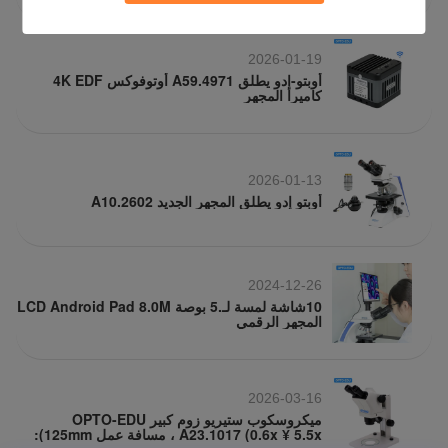
2026-01-19
أوبتو-إدو يطلق A59.4971 أوتوفوكس 4K EDF
كاميرا المجهر
2026-01-13
أوبتو إدو يطلق المجهر الجديد A10.2602
2024-12-26
10شاشة لمسة لـ.5 بوصة LCD Android Pad 8.0M
المجهر الرقمي
2026-03-16
ميكروسكوب ستيريو زوم كبير OPTO-EDU
A23.1017 (0.6x ¥ 5.5x ، مسافة عمل 125mm):