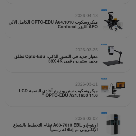
2026-04-13
ميكروسكوب OPTO-EDU A64.1010 الكامل الآلي
APO الليزر Confocal
2026-03-25
معيار جديد في التصور الذكي: Opto-Edu تطلق
مجهر ستيريو رقمي 38X 4K
2026-03-11
ميكروسكوب ستيريو زوم أحادي البصمة LCD
OPTO-EDU A21.1650 11.6 "
2026-03-02
أوبتو-إدو A63-7010 EBL نظام التخطيط بالشعاع
الإلكتروني تم إطلاقه رسمياً