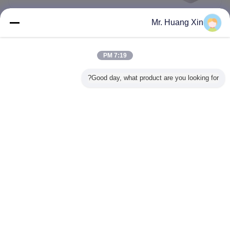
Mr. Huang Xin
2025-06-09
الدليل النهائي لميكروسكوبات الطلاب: إفتتاح عالم
الميكروسكوب
7:19 PM
Good day, what product are you looking for?
2024-12-25
المجهر البيولوجي الرقمي الـ 7 بوصة المفضل
للمدارس والتعليم
غير اللغة
Arabic
منزل
|
حول بنا
|
اتصل بنا
|
خريطة الموقع
|
Privacy Policy
منظر مكتبيّ
Copyright © 2013 - 2026 Opto-Edu (Beijing) Co., Ltd..