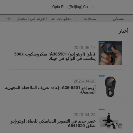
Opto-Edu (Beijing) Co., Ltd.
مسكن
منتجات
معلومات عنا
جولة في المعمل
>>
أخبار
2026-06-17
قابلوا (أوبتو إدو) A365501: ميكروسكوب 500x
يتناسب في الواقع في جيبك
2026-04-28
أوبتو إدو A36-5501: إعادة تعريف الملاحظة المجهرية
المحمولة
2026-04-24
عصر جديد في التصوير الديناميكي للحياة: أوبتو-إدو
تطلق A641020