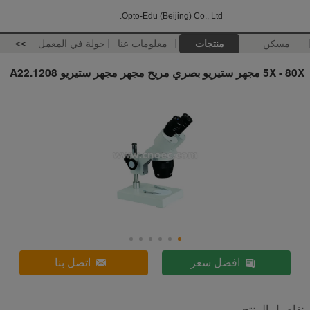
Opto-Edu (Beijing) Co., Ltd.
مسكن
منتجات
معلومات عنا
جولة في المعمل
>>
5X - 80X مجهر ستيريو بصري مريح مجهر مجهر ستيريو A22.1208
افضل سعر
اتصل بنا
تفاصيل المنتج