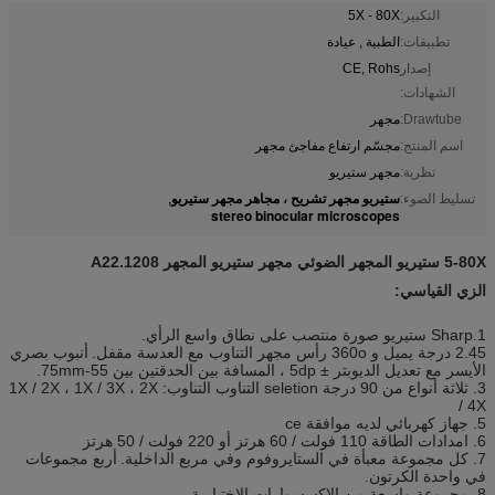
التكبير:
5X - 80X
تطبيقات:
الطبية , عيادة
إصدار
CE, Rohs
الشهادات:
Drawtube:
مجهر
اسم المنتج:
مجسّم ارتفاع مفاجئ مجهر
نظرية:
مجهر ستيريو
ستيريو مجهر تشريح ، مجاهر مجهر ستيريو
تسليط الضوء:
,
stereo binocular microscopes
5-80X ستيريو المجهر الضوئي مجهر ستيريو المجهر A22.1208
الزي القياسي:
1.Sharp ستيريو صورة منتصب على نطاق واسع الرأي.
2.45 درجة يميل و 360o رأس مجهر التناوب مع العدسة مقفل.
أنبوب بصري
الأيسر مع تعديل الديوبتر ± 5dp ، المسافة بين الحدقتين بين 55-75mm.
3. ثلاثة أنواع من 90 درجة seletion التناوب التناوب: 1X / 2X ، 1X / 3X ، 2X
/ 4X
5. جهاز كهربائي لديه موافقة ce
6. امدادات الطاقة 110 فولت / 60 هرتز أو 220 فولت / 50 هرتز
7. كل مجموعة معبأة في الستايروفوم وفي مربع الداخلية.
أربع مجموعات
في واحدة الكرتون.
8. مجموعة واسعة من الإكسسوارات الاختيارية.