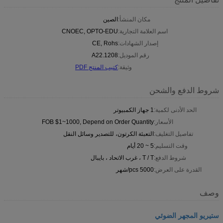
مكان المنشأ:
الصين
اسم العلامة التجارية:
CNOEC, OPTO-EDU
إصدار الشهادات:
CE, Rohs
رقم الموديل:
A22.1208
وثيقة:
كتيب المنتج PDF
شروط الدفع والشحن
الحد الأدنى لكمية:
1 جهاز الكمبيوتر
الأسعار:
FOB $1~1000, Depend on Order Quantity
تفاصيل التغليف:
التعبئة الكرتون، للتصدير وسائل النقل
وقت التسليم:
5 ~ 20 أيام
شروط الدفع:
T / T ، غرب الاتحاد ، بايبال
القدرة على العرض:
5000 pcs/شهر
وصف
ستيريو المجهر الضوئي