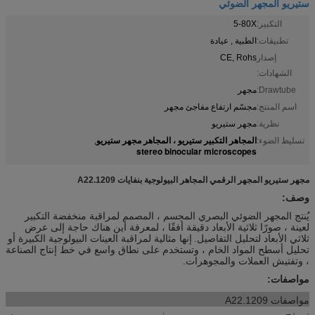
ستيريو المجهر الضوئي
التكبير:
5-80X
تطبيقات:
الطبية , عيادة
إصدار
CE, Rohs
الشهادات:
Drawtube:
مجهر
اسم المنتج:
مجسّم ارتفاع مفاجئ مجهر
نظرية:
مجهر ستيريو
المجاهر التكبير ستيريو ، المجاهر مجهر ستيريو
تسليط الضوء:
,
stereo binocular microscopes
مجهر ستيريو المجهر الرقمي المجاهر البيولوجية بنفايات A22.1209
وصف:
يُنتج المجهر الضوئي البصري المجسم ، المصمم لمراقبة منخفضة التكبير
لعينة ، صورًا ثلاثية الأبعاد دقيقة أفقًا ، لمعرفة أين هناك حاجة إلى عرض
ثلاثي الأبعاد لتحليل التفاصيل.
إنها مثالية لمراقبة العينات البيولوجية الكبيرة أو
تحليل أسطح المواد الخام ، وتستخدم على نطاق واسع في خط إنتاج الصناعة
، وتفتيش العملات والمجوهرات.
مواصفات:
مواصفات A22.1209
نموذج
يفهم
موضوع