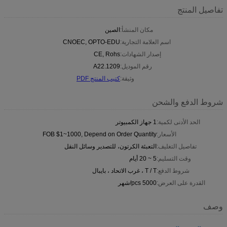
تفاصيل المنتج
مكان المنشأ:
الصين
اسم العلامة التجارية:
CNOEC, OPTO-EDU
إصدار الشهادات:
CE, Rohs
رقم الموديل:
A22.1209
وثيقة:
كتيب المنتج PDF
شروط الدفع والشحن
الحد الأدنى لكمية:
1 جهاز الكمبيوتر
الأسعار:
FOB $1~1000, Depend on Order Quantity
تفاصيل التغليف:
التعبئة الكرتون، للتصدير وسائل النقل
وقت التسليم:
5 ~ 20 أيام
شروط الدفع:
T / T ، غرب الاتحاد ، بايبال
القدرة على العرض:
5000 pcs/شهر
وصف