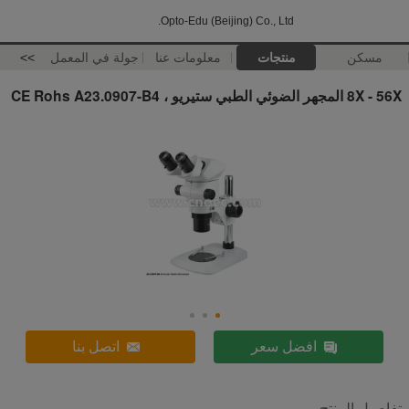
Opto-Edu (Beijing) Co., Ltd.
مسكن
منتجات
معلومات عنا
جولة في المعمل
>>
8X - 56X المجهر الضوئي الطبي ستيريو ، CE Rohs A23.0907-B4
افضل سعر
اتصل بنا
تفاصيل المنتج