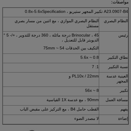
مواصفات:
A23.0907-B4 تكبير المجهر ستيريو ، 0.8x-5.6xSpecification
النظام البصري
النظام البصري الموازي ، مع اثنين من مسار بصري
مستقل
رئيس
Brinocular ، 45 درجة مائلة ، 360 درجة للتدوير ، +/- 5 °
الديوبتر قابل للتعديل ،
التكيف بين الحدقات 54 ~ 75mm
نطاق التكبير
0.8 ~ 5.6x
نسبة التكبير
1: 7
العينية عدسة
PL10x / 22mm و
المجهر
تكبير
8 ~ 56x
مسافة العمل
90mm ، مع عدسة 1X القياسية
يفهم
القطب حامل B4 ، مع التركيز على مقبض الباب
إضاءة
لا مصدر الضوء