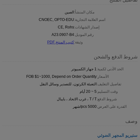
مكان المنشأ:
الصين
اسم العلامة التجارية:
CNOEC, OPTO-EDU
إصدار الشهادات:
CE, Rohs
رقم الموديل:
A23.0907-B4
وثيقة:
كتيب المنتج PDF
شروط الدفع والشحن
الحد الأدنى لكمية:
1 جهاز الكمبيوتر
الأسعار:
FOB $1~1000, Depend on Order Quantity
تفاصيل التغليف:
التعبئة الكرتون، للتصدير وسائل النقل
وقت التسليم:
5 ~ 20 أيام
شروط الدفع:
T / T ، غرب الاتحاد ، بايبال
القدرة على العرض:
5000 pcs/شهر
وصف
ستيريو المجهر الضوئي