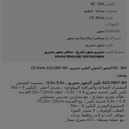
التكبير:
8X - 56X
تطبيقات:
صناعة , الطبية
إصدار
CE, Rohs
الشهادات:
Drawtube:
مجهر
اسم المنتج:
مجسّم ارتفاع مفاجئ مجهر
نظرية:
مجهر ستيريو
ستيريو مجهر تشريح ، مجاهر مجهر ستيريو
تسليط الضوء:
,
stereo binocular microscopes
8X - 56X المجهر الضوئي الطبي ستيريو ، CE Rohs A23.0907-B4
وصف:
A23.0907-B4 تكبير المجهر ستيريو ، 0.8x-5.6x ،
مصممة للتفتيش
المشترك الصناعة والمراقبة البيولوجية ، بصري أخضر ، التكبير 8 ~ 56x.
تكبير تكبير عدسة ستيريو 0.8 ~ 5.6x ، خطة 10x / 22mm العدسة.
- نظام بصري متوازي ، مع مسارين بصريين مستقلين
-0.8 ~ 5.6x عدسة تكبير ، مع العدسة PL10x / 22mm ،
- المجموع البصري التكبير 8 ~ 56x
- القطب الوقوف ، لا مصدر الضوء
- موقف ثابت و ثابت وظيفة مرات
- مع عملية بسيطة ، أداء بصري ممتاز