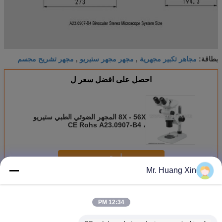
مجاهر تكبير مجهرية
مجهر مجهر ستيريو
مجهر تشريح مجسم
بطاقة:
,
,
احصل على افضل سعر ل
8X - 56X المجهر الضوئي الطبي ستيريو
، CE Rohs A23.0907-B4
استمر
Mr. Huang Xin
ستيريو المجهر الضوئي
أكثر
12:34 PM