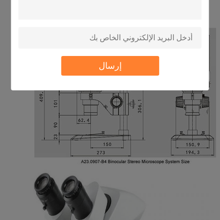
إرسال