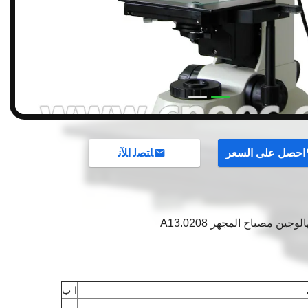
احصل على السعر
ﺎﺘﺼﻟ ﺍﻶﻧ
جين مصباح المجهر A13.0208
ا
ب