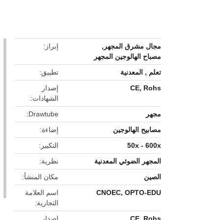
button
مجال مشرق المجهر
,
إبراز
مصباح الهالوجين المجهر
تعلم , المعدنية
تطبيق
CE, Rohs
إصدار
الشهادات
مجهر
Drawtube
مصابيح الهالوجين
إضاءة
50x - 600x
التكبير
المجهر الضوئي المعدنية
نظرية
الصين
مكان المنشأ
CNOEC, OPTO-EDU
اسم العلامة
التجارية
CE, Rohs
إصدار