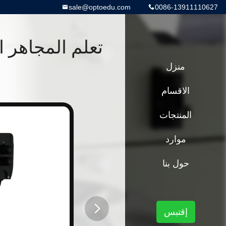
sale@optoedu.com
0086-13911110627
تعلم المجاهر ا
منزل
الاقسام
المنتجات
موارد
حول بنا
إقتبس