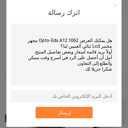
محول كاميرا SLR الرقمية
A55.0204-02
لسلسلة EF كانون
اترك رسالة
إرسال