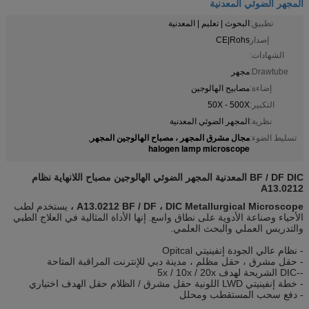
المجهر الضوئي المعدنية
تطبيق:
البحوث | تعليم | المعدنية
إصدار
CE|Rohs
الشهادات:
Drawtube:
مجهر
إضاءة:
مصابيح الهالوجين
التكبير:
50X - 500X
نظرية:
المجهر الضوئي المعدنية
مجال مشرق المجهر ، مصباح الهالوجين المجهر
تسليط الضوء:
,
halogen lamp microscope
BF / DF DIC المعدنية المجهر الضوئي الهالوجين مصباح اللانهاية نظام
A13.0212
A13.0212 BF / DF ، DIC Metallurgical Microscope ،
يستخدم لطب
الأحياء وصناعة الأدوية على نطاق واسع.
إنها الأداة المثالية في العلاج الطبي
والتدريس العملي والبحث العلمي.
- نظام عالي الجودة إنفينيتي Opitcal
- حقل مشرق ، حقل مظلم ، مدينة دبي للإنترنت المراقبة المتاحة
--DIC الشريحة لهدف 5x / 10x / 20x
- خطة إنفينيتي LWD اللونية حقل مشرق / الظلام حقل الهدف اختياري
- دفع سحب المستقطب ومحلل