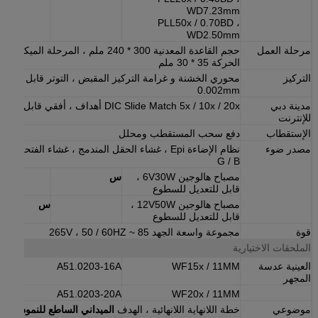
WD7.23mm
PLL50x / 0.70BD ،
WD2.50mm
مرحلة العمل
الحركة 35 * 30 ملم
التركيز
محوري الخشنة و غرامة التركيز المقبض ، التوتر قابل للتعديل
0.002mm
مدينة دبي
DIC Slide Match 5x / 10x / 20x أهداف ، أفقي قابل للتعديل
للإنترنت
الإستقطاب
دفع سحب المستقطب ومحلل
مصدر ضوء
G / B
مصباح هالوجين 6V30W ،
س
قابل للتعديل للسطوع
مصباح هالوجين 12V50W ،
س
قابل للتعديل للسطوع
قوة
مجموعة واسعة الجهد 85 ~ 265V ، 50 / 60HZ
الملحقات الاختيارية
العينية عدسة
WF15x / 11MM
A51.0203-16A
المجهر
A51.0203-20A
WF20x / 11MM
موضوعي
خطة اللانهاية اللانهائية ، الهدف
الميداني الساطع
للنموذج A ، مدينة دبي للإنترنت