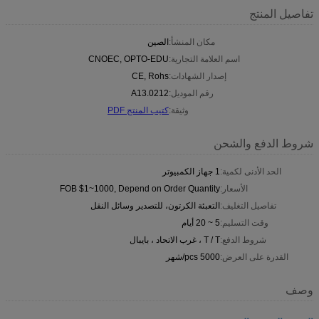
تفاصيل المنتج
مكان المنشأ:
الصين
اسم العلامة التجارية:
CNOEC, OPTO-EDU
إصدار الشهادات:
CE, Rohs
رقم الموديل:
A13.0212
وثيقة:
كتيب المنتج PDF
شروط الدفع والشحن
الحد الأدنى لكمية:
1 جهاز الكمبيوتر
الأسعار:
FOB $1~1000, Depend on Order Quantity
تفاصيل التغليف:
التعبئة الكرتون، للتصدير وسائل النقل
وقت التسليم:
5 ~ 20 أيام
شروط الدفع:
T / T ، غرب الاتحاد ، بايبال
القدرة على العرض:
5000 pcs/شهر
وصف