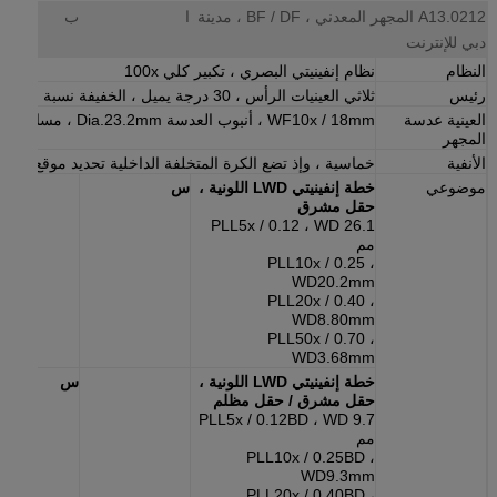
A13.0212 المجهر المعدني ، BF / DF ، مدينة
ا
ب
دبي للإنترنت
النظام
نظام إنفينيتي البصري ، تكبير كلي 100x
رئيس
ثلاثي العينيات الرأس ، 30 درجة يميل ، الخفيفة نسبة منفصلة 0: 100
العينية عدسة
WF10x / 18mm ، أنبوب العدسة Dia.23.2mm ، مسافة البارفوك 10 مم
المجهر
الأنفية
خماسية ، وإذ تضع الكرة المتخلفة الداخلية تحديد موقع
موضوعي
خطة إنفينيتي LWD اللونية ،
س
حقل مشرق
PLL5x / 0.12 ، WD 26.1
مم
PLL10x / 0.25 ،
WD20.2mm
PLL20x / 0.40 ،
WD8.80mm
PLL50x / 0.70 ،
WD3.68mm
خطة إنفينيتي LWD اللونية ،
س
حقل مشرق / حقل مظلم
PLL5x / 0.12BD ، WD 9.7
مم
PLL10x / 0.25BD ،
WD9.3mm
PLL20x / 0.40BD ،