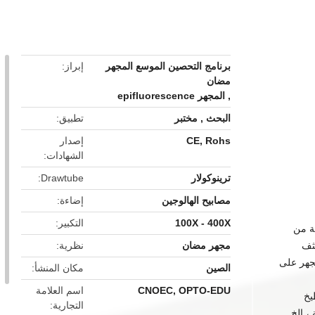
button
برنامج التحصين الموسع المجهر
إبراز
مضان
,
المجهر epifluorescence
البحث , مختبر
تطبيق
CE, Rohs
إصدار
الشهادات
ترينوكولار
Drawtube
مصابيح الهالوجين
إضاءة
100X - 400X
التكبير
ة من
مجهر مضان
نظرية
ثف
جهر على
الصين
مكان المنشأ
CNOEC, OPTO-EDU
اسم العلامة
يخ
التجارية
، إلخ.