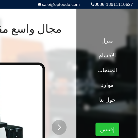
sale@optoedu.com
0086-13911110627
مجال واسع مقل
منزل
الاقسام
المنتجات
موارد
حول بنا
إقتبس