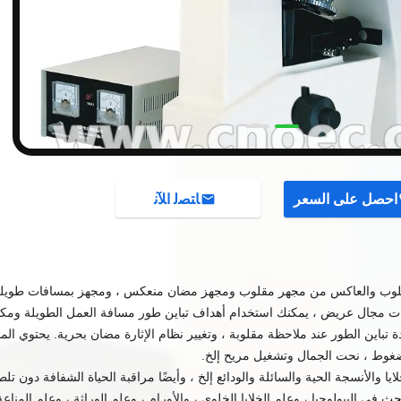
احصل على السعر
ﺎﺘﺼﻟ ﺍﻶﻧ
سفار المقلوب والعاكس من مجهر مقلوب ومجهز مضان منعكس ، ومجهز بمسافات طويل
ات مجال عريض ، يمكنك استخدام أهداف تباين طور مسافة العمل الطويلة ومك
تباين الطور عند ملاحظة مقلوبة ، وتغيير نظام الإثارة مضان بحرية.
يحتوي الم
غوط ، نحت الجمال وتشغيل مريح إلخ.
 والأنسجة الحية والسائلة والودائع إلخ ، وأيضًا مراقبة الحياة الشفافة دون تلط
حث في البيولوجيا ، وعلم الخلايا الخلوي ، والأورام ، وعلم الوراثة ، وعلم المناعة 