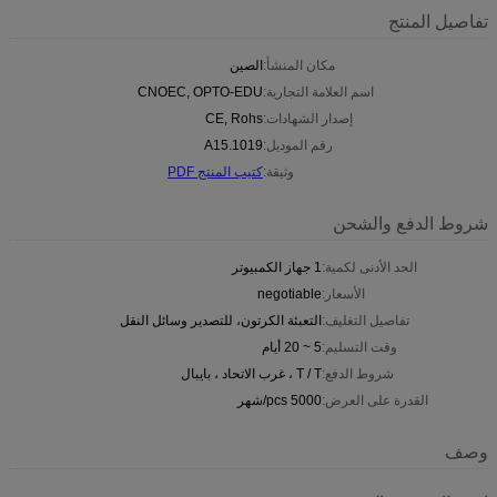
تفاصيل المنتج
مكان المنشأ:
الصين
اسم العلامة التجارية:
CNOEC, OPTO-EDU
إصدار الشهادات:
CE, Rohs
رقم الموديل:
A15.1019
وثيقة:
كتيب المنتج PDF
شروط الدفع والشحن
الحد الأدنى لكمية:
1 جهاز الكمبيوتر
الأسعار:
negotiable
تفاصيل التغليف:
التعبئة الكرتون، للتصدير وسائل النقل
وقت التسليم:
5 ~ 20 أيام
شروط الدفع:
T / T ، غرب الاتحاد ، بايبال
القدرة على العرض:
5000 pcs/شهر
وصف