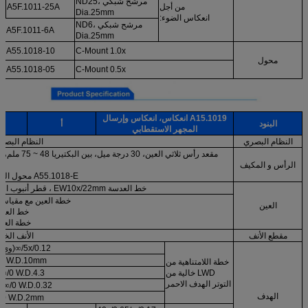
مرشح شبكي ND25،
من أجل
A5F.1011-25A
Dia.25mm
انعكاس الضوء:
مرشح شبكي ND6،
A5F.1011-6A
Dia.25mm
A55.1018-10
C-Mount 1.0x
محول
A55.1018-05
C-Mount 0.5x
A15.1019 انعكاس، انعكاس وإرسال
البنود
أ
المجهر الاستقطابي
النظام البصري
النظام البصري
مقعد رأس ثلاثي العين، 30 د
الرأس و المكيف
A55.1018-E محول العدسة الضوئية
خط العدسة EW10x/22mm ، قطر أنبوب العدسة.30mm
خطة العين مع مقياس 
العين
خط العين
خطة العين
مقطع الأنف
الأنف الخم
5x/0.12/
∞
(وي دي)5
/- W.D.10mm
خطة اللامتناهية من
LWD خالية من
/0 W.D.4.3ملم
∞
/
التوتر الهدف الاحمر
/0 W.D.0.32ملم
∞
5
الهدف
/0 W.D.2mm