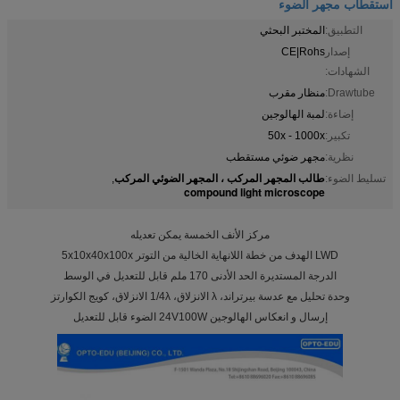
استقطاب مجهر الضوء
التطبيق:
المختبر البحثي
إصدار
CE|Rohs
الشهادات:
Drawtube:
منظار مقرب
إضاءة:
لمبة الهالوجين
تكبير:
50x - 1000x
نظرية:
مجهر ضوئي مستقطب
طالب المجهر المركب ، المجهر الضوئي المركب
تسليط الضوء:
,
compound light microscope
مركز الأنف الخمسة يمكن تعديله
LWD الهدف من خطة اللانهاية الخالية من التوتر 5x10x40x100x
الدرجة المستديرة الحد الأدنى 170 ملم قابل للتعديل في الوسط
وحدة تحليل مع عدسة بيرتراند، λ الانزلاق، 1/4λ الانزلاق، كويج الكوارتز
إرسال و انعكاس الهالوجين 24V100W الضوء قابل للتعديل