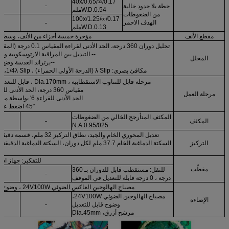
40x/0.65/
∞
/0.17
-
خطة بلا حدود خالية
W.D.0.54ملم
من الضغوطات
100x/1.25/
∞
/0.17
الهدف الاحمر
-
W.D.0.13ملم
مقطع الأنف
مؤخرة خمسة أجزاء من الأنف، وسط قا
تحليل دوران 360 درجة، الحد الأدنى لقراءة المقياس 0.1 درجة (المقياس السنوي)
-- التبديل بين المراقبة الارتوسكوبية و 
المحلل
--برتراند العدسة وضع ق
مكافئ بصري: λ Slip (الدرجة الأولى الحمراء) ، 1/4λ Slip، كويج الكوارتز
مرحلة قابل للتناوب الاستقطابية ، Dia.170mm ، قابل للتعديل في الوسط
مقياس 360 درجة، الحد الأدنى للقسمة 1 درجة
مرحلة العمل
الحد الأدنى للقراءة 6' بواسطة مقياس فيرنيال
45° اضغط على زر التوقف
المكثف المتأرجح الخالي من الضغوطات
المكثف
-
N.A.0.95/025
التركيز
للتفكير: جهاز ا
مقطّب
للنقل: مستقطب قابل للدوران بـ 360
-
درجة ، 0 درجة قابلة للتعديل في الموقف
مصباح الهالوجين العاكس الضوئي 24V100W ، وضوح قابل للتعديل
مصباح الهالوجين الضوئي 24V100W،
الإضاءة
وضوح قابل للتعديل
-
مرشح أزرق، Dia.45mm