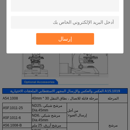
إرسال
A15.1019 العكس والعكس والإرسال المجهر الاستقطابي الملحقات الاختيارية
المرحلة
مرحلة قابلة للاتصال ، نطاق التنقل 30 * 40mm
A54.1008
مرشح شبكي ND25،
A5F.1011-25
Dia.45mm
من أجل
إرسال الضوء:
مرشح شبكي ND6،
A5F.1011-6
Dia.45mm
مرشح
مرشح أزرق، 25 ملم
A56.1008-B