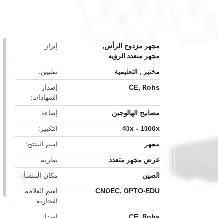
button
مجهر مزدوج الرأس
,
إبراز
مجهر متعدد الرؤية
مختبر , التعليمية
تطبيق
CE, Rohs
إصدار
الشهادات
مصابيح الهالوجين
إضاءة
40x - 1000x
التكبير
مجهر
اسم المنتج
عرض مجهر متعدد
نظرية
الصين
مكان المنشأ
CNOEC, OPTO-EDU
اسم العلامة
التجارية
CE, Rohs
إصدار