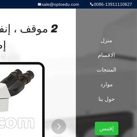
sale@optoedu.com
0086-13911110627
2 موقف ، إن
منزل
إضا
الاقسام
المنتجات
موارد
حول بنا
إقتبس