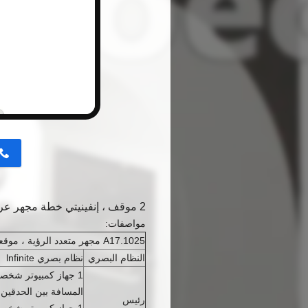
button
2 موقف ، إنفينيتي خطة مجهر عرض متعدد مع إضاءة كولر A17.1025
مواصفات:
A17.1025 مجهر متعدد الرؤية ، موقعان
النظام البصري
نظام بصري lnfinite
المسافة بين الحدقين 48-75mm
رئيس