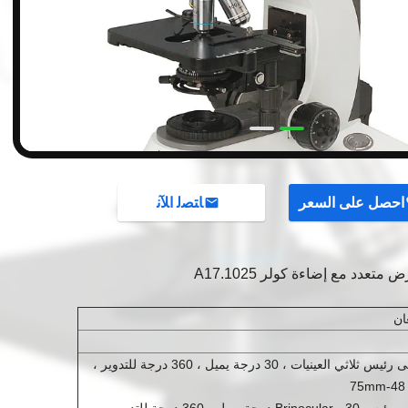
احصل على السعر
ﺎﺘﺼﻟ ﺍﻶﻧ
1 جهاز كمبيوتر شخصى رئيس ثلاثي العينيات ، 30 درجة يميل ، 360 درجة للتدوير ،