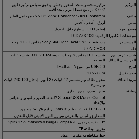
التركيز
تركيز منخفض متحد المحور وخشن ودقيق.مقياس تركيز دقيق
0.002 مم ، مع ضبط التوتر ، بحد أقصى
مكثف
NA1.25 Abbe Condenser ، Iris Diaphargm ، مع حامل الفلتر
منقي
أزرق ، أصفر ، أخضر
مصدر ضوء
إضاءة LED ، سطوع قابل للتعديل
مواصفات الكاميرا الرقمية LCD A33.1009
المستشعر
مستشعر Sony Star Light Level CMOS مقاس 1 / 2.8 بوصة
دقة
5.0M CMOS
شاشة عرض من
شاشة LCD مقاس 9 بوصات ، بدقة 1024 × 600 ، شاشة عالية
الكريستال السائل
الوضوح
انتاج |
USB 2.0 من النوع A ، بطاقة TF
حجم بكسل
2.0x2.0um
مزود الطاقة
محول طاقة تيار مستمر 12 فولت / 2 أمبير ، إدخال 100-240 فولت
تيار متردد
وظيفة
صور ، فيديو ، ميور ، قارن
SupportUSB Mouse Control لالتقاط الصور والفيديو والقياس
والإعداد
USB 2.0 للفوز 7 ، نظام Win10 ، برنامج S-Eye متضمن
السطوع والتباين والتعرض وتوازن اللون الأبيض قابل للتعديل
10x تقريب رقمي ، 4 Split / 2 Split Windows Image Compae
تخزين لبطاقة TF
خط متقاطع مع مقياس ، معاير