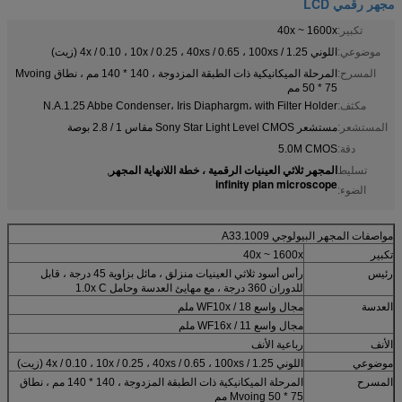
مجهر رقمي LCD
تكبير:
40x ~ 1600x
موضوعي:
اللوني 4x / 0.10 ، 10x / 0.25 ، 40xs / 0.65 ، 100xs / 1.25 (زيت)
المسرح:
المرحلة الميكانيكية ذات الطبقة المزدوجة ، 140 * 140 مم ، نطاق Mvoing
50 * 75 مم
مكثف:
N.A.1.25 Abbe Condenser، Iris Diaphargm، with Filter Holder
المستشعر:
مستشعر Sony Star Light Level CMOS مقاس 1 / 2.8 بوصة
دقة:
5.0M CMOS
المجهر ثلاثي العينيات الرقمية ، خطة اللانهاية المجهر
تسليط
,
infinity plan microscope
الضوء:
مواصفات المجهر البيولوجي A33.1009
تكبير
40x ~ 1600x
رئيس
رأس أسود ثلاثي العينيات منزلق ، مائل بزاوية 45 درجة ، قابل
للدوران 360 درجة ، مع مهايئ العدسة وحامل 1.0x C
العدسة
مجال واسع WF10x / 18 ملم
مجال واسع WF16x / 11 ملم
الأنف
رباعية الأنف
موضوعي
اللوني 4x / 0.10 ، 10x / 0.25 ، 40xs / 0.65 ، 100xs / 1.25 (زيت)
المسرح
المرحلة الميكانيكية ذات الطبقة المزدوجة ، 140 * 140 مم ، نطاق
Mvoing 50 * 75 مم