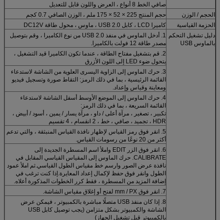
صافي الخط 8 أنواع ، العرض واللون قابل للتعديل
الحجم / الوزن
حجم المنتج 225 × 52 × 175 ملم ، الوزن الصافي 0.7 كجم
الحزمة القياسية
كاميرا LCD ، كابل USB 2.0 ، ماوس ، محول طاقة DC12V
دليل تشغيل التحكم
1. أدخل الماوس في منفذ USB 2.0 من نوع الكاميرا ، وقم بتوصيل
بالماوس USB
مصدر طاقة 12 فولت بالكاميرا.
2. قم بتشغيل مفتاح الطاقة ، عندما تكون الكاميرا قيد التشغيل ،
يتحول ضوء LED إلى اللون الأزرق
3. حرك الماوس إلى الزاوية اليسرى العلوية من الشاشة لاستدعاء
القائمة الرئيسية ، بما في ذلك الرمز: التقاط صورة وتسجيل فيديو
ومعاينة وقياس وإعداد.
4. حرك الماوس إلى الموضع الأوسط أسفل الشاشة لاستدعاء
القائمة السريعة ، بما في ذلك الرمز:
تكبير ، تصغير ، مرآة أعلى / داو ، مرآة يسار / يمين ، أسود / أبيض ،
HDR ، تجميد ، صافي ، خط ، 2 انقسام ، 4 تقسيم
5. انقر فوق رمز القياس لإظهار نافذة القياس المنبثقة ، والتي تدعم
أكثر من 20 نوعًا من رسومات القياس.
6. انقر فوق الزر EDIT واملأ اسم المسطرة الجديدة إلى
CALIBRATE. حرك الماوس إلى المقياس القياسي المقابل في
نافذة عرض الصور وارسم خط مقياس الطول القياسي.ثم املأ عمود
الطول وانقر فوق حفظ لإكمال إعداد المعايرة.إذا كنت ترغب في
إضافة المزيد من المسطرة ، فقط كرر الخطوات المذكورة أعلاه.
7. انقر فوق mm / PX لفتح أو إغلاق مقياس الشاشة.
8. إذا كان منفذ USB متصلًا مباشرة بالكمبيوتر ، فيمكن عرض
الشاشة والكمبيوتر بشكل متزامن (يجب توصيل كابل USB
بالكمبيوتر قبل تشغيل الجهاز)