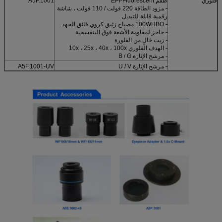
فلوري
طقم EPI-Fluorescent
A5F.1001
- مزود الطاقة 220 فولت / 110 فولت ، شاشة
رقمية قابلة للتبديل
- 100WHBO مصباح زئبق كروي فائق الجهد
- حاجز لمقاومة الأشعة فوق البنفسجية
- زيت خالٍ من الفلورة
- الهدف الفلوري 10x ، 25x ، 40x ، 100x
- مرشح الإثارة B / G
- مرشح الإثارة U / V
A5F.1001-UV