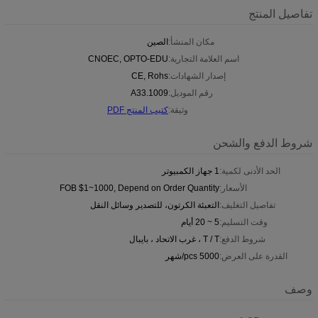
تفاصيل المنتج
مكان المنشأ:
الصين
اسم العلامة التجارية:
CNOEC, OPTO-EDU
إصدار الشهادات:
CE, Rohs
رقم الموديل:
A33.1009
وثيقة:
كتيب المنتج PDF
شروط الدفع والشحن
الحد الأدنى لكمية:
1 جهاز الكمبيوتر
الأسعار:
FOB $1~1000, Depend on Order Quantity
تفاصيل التغليف:
التعبئة الكرتون، للتصدير وسائل النقل
وقت التسليم:
5 ~ 20 أيام
شروط الدفع:
T / T ، غرب الاتحاد ، بايبال
القدرة على العرض:
5000 pcs/شهر
وصف