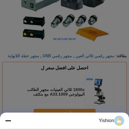
مجهر رقمي ثلاثي العين
مجهر رقمي USB
مجهر خطة اللانهاية
بطاقة:
,
,
احصل على افضل سعر ل
1600x ثلاثي العينيات مجهر الطالب
البيولوجي A33.1009 مع مكثف
NA.1.25
استمر
Yishion
مجهر رقمي LCD