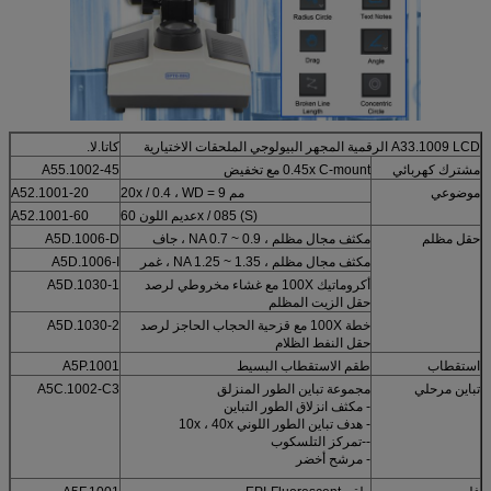
A33.1009 LCD الرقمية المجهر البيولوجي الملحقات الاختيارية
كاتا.لا.
مشترك كهربائي
0.45x C-mount مع تخفيض
A55.1002-45
موضوعي
20x / 0.4 ، WD = 9 مم
A52.1001-20
عديم اللون 60x / 085 (S)
A52.1001-60
حقل مظلم
مكثف مجال مظلم ، NA 0.7 ~ 0.9 ، جاف
A5D.1006-D
مكثف مجال مظلم ، NA 1.25 ~ 1.35 ، غمر
A5D.1006-I
أكروماتيك 100X مع غشاء مخروطي لرصد
A5D.1030-1
حقل الزيت المظلم
خطة 100X مع قزحية الحجاب الحاجز لرصد
A5D.1030-2
حقل النفط الظلام
استقطاب
طقم الاستقطاب البسيط
A5P.1001
تباين مرحلي
مجموعة تباين الطور المنزلق
A5C.1002-C3
- مكثف انزلاق الطور التباين
- هدف تباين الطور اللوني 10x ، 40x
--تمركز التلسكوب
- مرشح أخضر