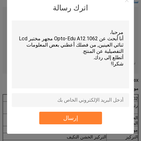
ستيريو المجهر الضوئي
اترك رسالة
التكبير:
10X 40X-
إصدار
CE|Rohs
الشهادات:
Drawtube:
مجهر
إضاءة:
مصابيح الهالوجين
نظرية:
ستيريو المجهر الرقمي
ميزة:
CMOS مدمج (1.3 م بكسل)
ستيريو مجهر تشريح ، مجاهر مجهر ستيريو
تسليط الضوء:
,
stereo binocular microscopes
10X-40X مجهر ستيريو رقمي A32.1202 مع مصباح الهالوجين والتركيز الخشن
مواصفات:
A32.1202 المجهر البيولوجي
رئيس
رأس مجهر مائل ، 360 درجة للتدوير ، مدمج CMOS
(1.3M بكسل)
إرسال
العينية عدسة
HWF10X / Φ22
المجهر
موضوعي
التكبير التكبير 1X-4X
التركيز
التركيز الخشن التكيف