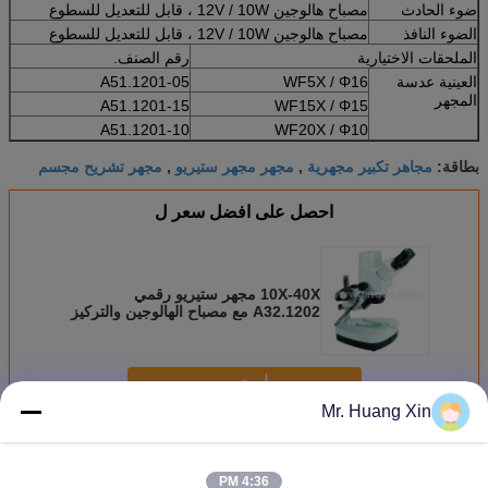
ضوء الحادث
مصباح هالوجين 12V / 10W ، قابل للتعديل للسطوع
الضوء النافذ
مصباح هالوجين 12V / 10W ، قابل للتعديل للسطوع
الملحقات الاختيارية
رقم الصنف.
العينية عدسة
WF5X / Φ16
A51.1201-05
المجهر
A51.1201-15
WF15X / Φ15
A51.1201-10
WF20X / Φ10
مجاهر تكبير مجهرية
مجهر مجهر ستيريو
مجهر تشريح مجسم
بطاقة:
,
,
احصل على افضل سعر ل
10X-40X مجهر ستيريو رقمي
A32.1202 مع مصباح الهالوجين والتركيز
الخشن
استمر
Mr. Huang Xin
ستيريو المجهر الضوئي
أكثر
4:36 PM