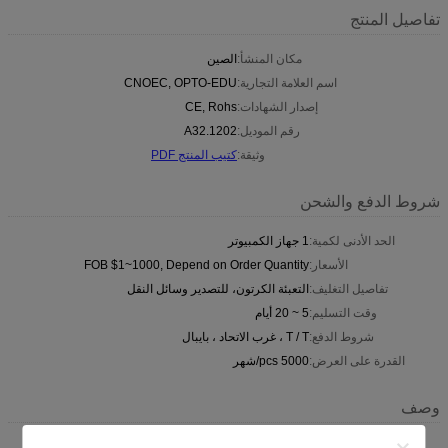
تفاصيل المنتج
مكان المنشأ:
الصين
اسم العلامة التجارية:
CNOEC, OPTO-EDU
إصدار الشهادات:
CE, Rohs
رقم الموديل:
A32.1202
وثيقة:
كتيب المنتج PDF
شروط الدفع والشحن
الحد الأدنى لكمية:
1 جهاز الكمبيوتر
الأسعار:
FOB $1~1000, Depend on Order Quantity
تفاصيل التغليف:
التعبئة الكرتون، للتصدير وسائل النقل
وقت التسليم:
5 ~ 20 أيام
شروط الدفع:
T / T ، غرب الاتحاد ، بايبال
القدرة على العرض:
5000 pcs/شهر
وصف