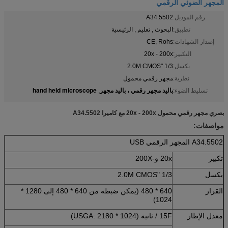
المجهر الضوئي الرقمي
رقم الموديل:
A34.5502
تطبيق:
البحوث , تعليم , الرئيسية
إصدار الشهادات:
CE, Rohs
التكبير:
20x - 200x
بكسل:
1/3 "2.0M CMOS
نظرية:
مجهر رقمي محمول
باليد مجهر رقمي ، باليد مجهر
hand held microscope
تسليط الضوء:
,
بصري مجهر رقمي محمول 20x - 200x مع كاميرا A34.5502
مواصفات:
A34.5502 المجهر الرقمي USB
تكبير
20x و-200X
بكسل
1/3 "2.0M CMOS
القرار
640 * 480 (يمكن ضبطه من 640 * 480 إلى 1280 *
1024)
معدل الإطار
15F / ثانية (USGA: 2180 * 1024)