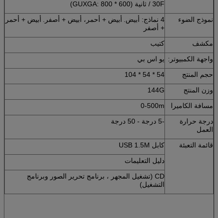
30F / ثانية (GUXGA: 800 * 600)
نموذج الضوء
4 نماذج: أبيض.
أبيض + أحمر، أبيض + أصفر.
أبيض + أحمر
+ أصفر
مكشف
كتيب
واجهة الكمبيوتر:
يو اس بي
حجم المنتج
54 * 54 * 104
وزن المنتج
144G
مسافة الكاميرا
0-500m
درجة حرارة
-5 درجة - 50 درجة
العمل
قائمة التعبئة
كابل USB 1.5M
دليل التعليمات
CD (تشغيل المجهر ، برنامج تحرير الصور وبرنامج
التشغيل)