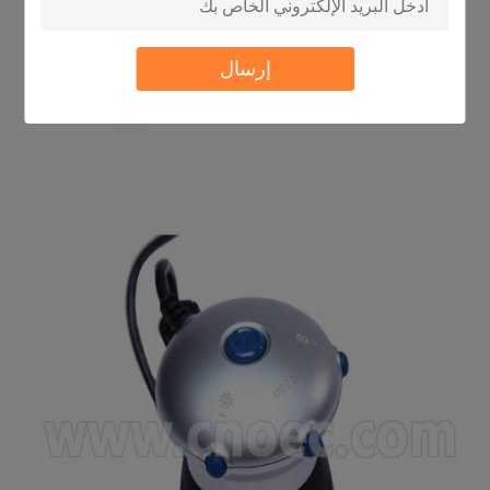
إرسال