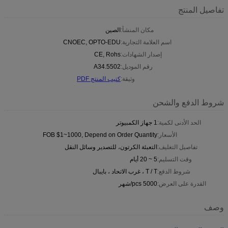
تفاصيل المنتج
مكان المنشأ:
الصين
اسم العلامة التجارية:
CNOEC, OPTO-EDU
إصدار الشهادات:
CE, Rohs
رقم الموديل:
A34.5502
وثيقة:
كتيب المنتج PDF
شروط الدفع والشحن
الحد الأدنى لكمية:
1 جهاز الكمبيوتر
الأسعار:
FOB $1~1000, Depend on Order Quantity
تفاصيل التغليف:
التعبئة الكرتون، للتصدير وسائل النقل
وقت التسليم:
5 ~ 20 أيام
شروط الدفع:
T / T ، غرب الاتحاد ، بايبال
القدرة على العرض:
5000 pcs/شهر
وصف