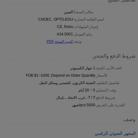
مكان المنشأ:
الصين
اسم العلامة التجارية:
CNOEC, OPTO-EDU
إصدار الشهادات:
CE, Rohs
رقم الموديل:
A34.5001
وثيقة:
كتيب المنتج PDF
شروط الدفع والشحن
الحد الأدنى لكمية:
1 جهاز الكمبيوتر
الأسعار:
FOB $1~1000, Depend on Order Quantity
تفاصيل التغليف:
التعبئة الكرتون، للتصدير وسائل النقل
وقت التسليم:
5 ~ 20 أيام
شروط الدفع:
T / T ، غرب الاتحاد ، بايبال
القدرة على العرض:
5000 pcs/شهر
وصف
المجهر الضوئي الرقمي