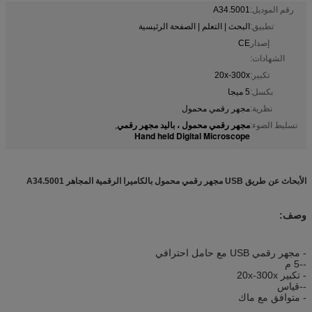
رقم الموديل:
A34.5001
تطبيق:
البحث | التعلم | الصفحة الرئيسية
إصدار
CE
الشهادات:
تكبير:
20x-300x
بكسل:
5 ميجا
نظرية:
مجهر رقمي محمول
مجهر رقمي محمول ، باليد مجهر رقمي
تسليط الضوء:
,
Hand held Digital Microscope
الأبحاث عن طريق USB مجهر رقمي محمول بالكاميرا الرقمية المجاهر A34.5001
وصف:
- مجهر رقمي USB مع حامل احترافي
--5 م
- تكبير 20x-300x
--قياس
- متوافق مع ماك