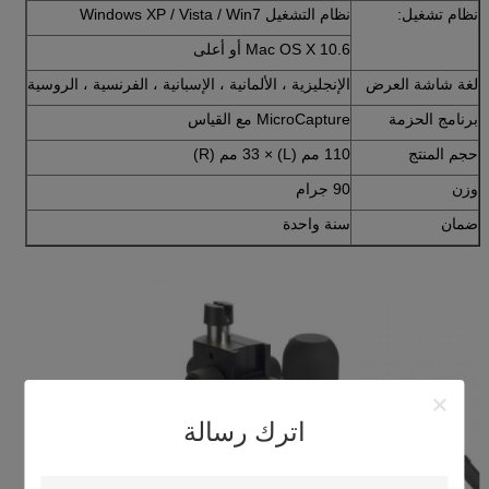
نظام تشغيل:
نظام التشغيل Windows XP / Vista / Win7
Mac OS X 10.6 أو أعلى
لغة شاشة العرض
الإنجليزية ، الألمانية ، الإسبانية ، الفرنسية ، الروسية
برنامج الحزمة
MicroCapture مع القياس
حجم المنتج
110 مم (L) × 33 مم (R)
وزن
90 جرام
ضمان
سنة واحدة
اترك رسالة