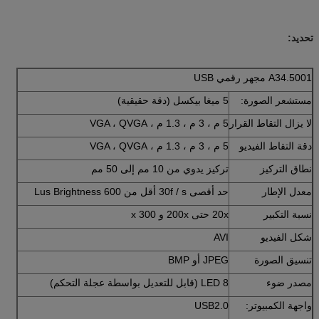
تحديد:
A34.5001 مجهر رقمي USB
مستشعر الصورة:
5 ميغا بيكسل (دقة حقيقية)
لا يزال التقاط القرار
5 م ، 3 م ، 1.3 م ، VGA ، QVGA
دقة التقاط الفيديو
5 م ، 3 م ، 1.3 م ، VGA ، QVGA
نطاق التركيز
تركيز يدوي من 10 مم إلى 50 مم
معدل الإطار
حد أقصى 30f / s أقل من 600 Lus Brightness
نسبة التكبير
20x حتى 200x و 300 x
شكل الفيديو
AVI
تنسيق الصورة
JPEG أو BMP
مصدر ضوء
8 LED (قابل للتعديل بواسطة عجلة التحكم)
واجهة الكمبيوتر:
USB2.0