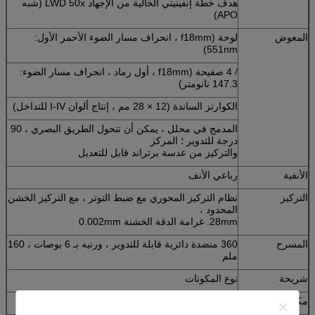
هدف خطة إنفينيتي الخالية من الإجهاد LWD 50x (شبه
APO)
المعوض
لوحة (f18mm ، انحراف مسار الضوء الأحمر الأول:
551nm)
/ 4 صفيحة (f18mm ، أول رماد ، انحراف مسار الضوء:
147.3 نانومتر)
الكوارتز الساندة (12 × 28 مم ، إنتاج ألوان I-IV للتداخل)
المدمج في محلل ، يمكن أن تتحول الطريق البصري ، 90
درجة للتدوير ؛ المركز
والتركيز من عدسة برتراند قابل للتعديل
الأنفية
رباعي الأنف
التركيز
نظام التركيز المحوري مع ضبط التوتر ، مع التركيز الخشن
المحدود ،
28mm. غرامة الدقة الخشنة 0.002mm
المسرح
360 منضدة دائرية قابلة للتدوير ، ورنيه بـ 6 بوصات ، 160
ملم
شريحة
نوع المكونات
مكثف
NA1.2 / 0.22 نوع سوينغ المكثف الوني