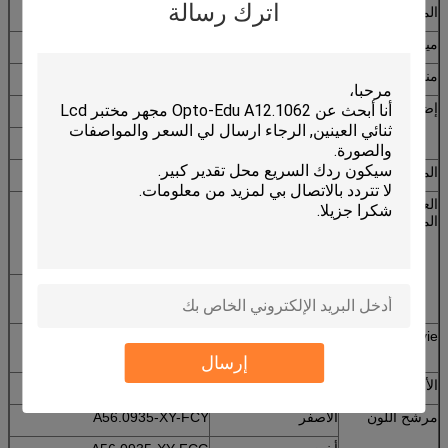
اترك رسالة
المقطب
360 للتدوير ، يمكن أن تتحول الطريق البصري
ميكرومتر حاكم
0.01MM
منقي
أزرق
إضاءة
انعكست: 90V-240V
ينعكس وينقل: 90V-240V ، 12V50W
الملحقات الاختيارية
العينية عدسة
ارتفاع العين PL10x /
A51.0905-1022R
المجهر
22mm نقطة مع
ميكرومتر ، الديوبتر
قابل للتعديل
ارتفاع العين PL15x /
A51.0903-1516
16MM نقطة
Objectvie
20x خطة اللانهاية
A5P.0905-20
الهدف destressing
إرسال
الأنفية
خماسية الأنفية
A54.0930-XYP5
مرشح اللون
الأصفر
A56.0935-XY-FCY