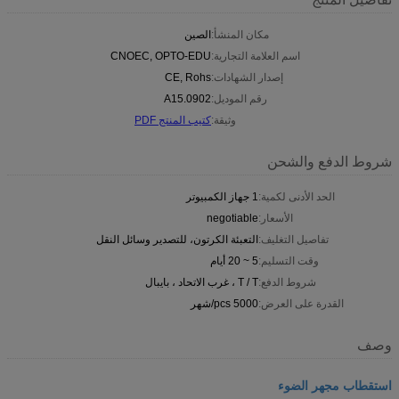
مكان المنشأ:
الصين
اسم العلامة التجارية:
CNOEC, OPTO-EDU
إصدار الشهادات:
CE, Rohs
رقم الموديل:
A15.0902
وثيقة:
كتيب المنتج PDF
شروط الدفع والشحن
الحد الأدنى لكمية:
1 جهاز الكمبيوتر
الأسعار:
negotiable
تفاصيل التغليف:
التعبئة الكرتون، للتصدير وسائل النقل
وقت التسليم:
5 ~ 20 أيام
شروط الدفع:
T / T ، غرب الاتحاد ، بايبال
القدرة على العرض:
5000 pcs/شهر
وصف
استقطاب مجهر الضوء