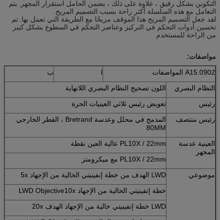
التكوين بشكل رقيق ، علاوة على ذلك ، يضمن الحامل استقرار المجهر.
يتم
التعامل مع هذه السلسلة أكثر راحة بسبب التصميم المريح.
لقد جعل التصميم المريح هذا الموقف مريحًا مع الطريقة التي تعمل بها.
تم
تحسين أدوات التحكم في التركيز وعناصر التحكم في السطوع بشكل كبير
من الراحة للمستخدم
مواصفات:
A15.0902 المواصفات
ا
ب
النظام البصري
اللون تصحيح النظام البصري اللانهاية
رئيس
تعويض رئيس ثلاثي العينيات الحرة
رئيس منتصف
المدمج في محلل وعدسة Bretrand ، القطر الخارجي
80MM
العينية عدسة
PL10X / 22mm عالية العين نقطة
المجهر
PL10X / 22mm مع ميكرومتر
موضوعي
LWD الهدف من خطة إنفينيتي الخالية من الإجهاد 5x
خطة إنفينيتي الخالية من الإجهاد LWD Objective10x
LWD خطة إنفينيتي خالية من الإجهاد الهدف 20x