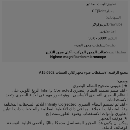
تطبيق:
البحث | مختبر
إصدار
CE|Rohs
الشهادات:
Drawtube:
ترينوكولار
إضاءة:
يؤدى
التكبير:
50X - 500X
نظرية:
استقطاب مجهر الضوء
طالب المجهر المركب ، أعلى مجهر التكبير
تسليط الضوء:
,
highest magnification microscope
مجمع الرقمية الاستقطاب ضوء مجهر ثلاثي العينيات A15.0902
وصف:
★ إنفينيتي تصحيح النظام البصري
- لقد صمم تصميم النظام البصري Infinity Corrected الزيغ اللوني على
النظام البصري التقليدي الأساسي ، وهو تطور مهم في الأداء البصري وتعدد
الاستخدامات.
- لقد تم تصميم النظام البصري Infinity Corrected ليلائم الملحقات المختلفة
وفقًا لمتطلبات العملاء ، بما في ذلك الأغطية المظلمة والملحقات ذات التباين
الطوري وأدوات الاستقطاب وضوء الفلورسنت إلخ.
★ موقف المجهر
يمكن أن يكون هذا المجهر المتسلسل مدمجًا مثاليًا وأقصى قابلية للتوسعة
كوظائف كاملة.