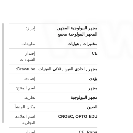
button
مجهر البيولوجية المجهر
,
إبراز
المجهر البيولوجية مجمع
مختبرات , هوايات
تطبيقات
CE
إصدار
الشهادات
مجهر , احادي العين , ثلاثي العينيات
Drawtube
يؤدى
إضاءة
مجهر
اسم المنتج
مجهر البيولوجية
نظرية
الصين
مكان المنشأ
CNOEC, OPTO-EDU
اسم العلامة
التجارية
CE, Rohs
إصدار