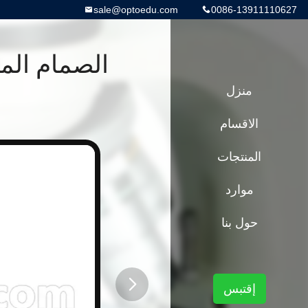
sale@optoedu.com
0086-13911110627
الصمام المج
منزل
الاقسام
المنتجات
موارد
حول بنا
إقتبس