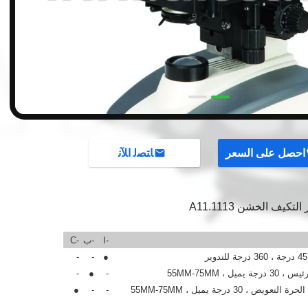
احصل على السعر
ﺎﺘﺼﻟ ﺍﻶﻧ
كيف الخشن A11.1113
-ا
-ب
-C
-
-
●
ل ، 55MM-75MM
-
●
-
ض ، 30 درجة يميل ، 55MM-75MM
-
-
●