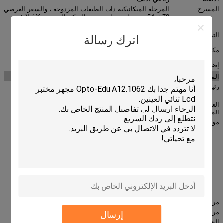
المسرح
المرحلة الميكانيكية ذات الطبقات المزدوجة ، والسفر العرضي
78 × 54 مم ، باستخدام مقبض التحكم المحوري X / Y ذو
الموقع المنخفض
التركيز
محوري الخشنة وغرامة مقبض الباب
اترك رسالة
مكثف
آبي المكثف NA1.25 مع فتحة الحجاب الحاجز
إضاءة
الصمام 3W
الملحقات الاختيارية
رقم الصنف.
رئيس
Seidentopf رئيس مشاهدة ثلاثي العينيات ،
A53.1004-2
يميل في 30 درجة ، 360 درجة للتدوير
العينية عدسة
WF15x
A51.1002-15
المجهر
موضوعي
خطة الوني الهدف 4x
A52.1004-4
خطة الوني الهدف 10x
A52.1004-10
خطة الوني الهدف 40X
A52.1004-40
خطة هدف لوني 100x
A52.1004-100
خطة لانهائية الهدف الوني 4x
A52.1006-4
اللانهائي خطة الهدف الوني 10x
A52.1006-10
اللانهائي خطة الهدف الوني 40x
A52.1006-40
خطة لانهائية هدف لوني 100x
A52.1006-100
مرفق الصور
A55.1001
مرفق الفيديو
A55.1002
إرسال
الظلام الميدان
A5D.1001