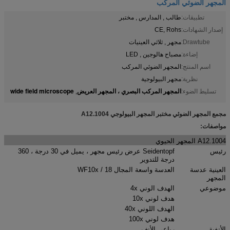
المجهر الضوئي المركب
تطبيقات:
طالب , المدارس , مختبر
إصدار الشهادات:
CE, Rohs
Drawtube:
مجهر , ثلاثي العينيات
إضاءة:
مصباح هالوجين , LED
اسم المنتج:
المجهر الضوئي المركب
نظرية:
مجهر البيولوجية
المجهر المركب البصري ، المجهر العريض
wide field microscope
تسليط الضوء:
,
مجمع المجهر الضوئي مختبر المجهر البيولوجي A12.1004
مواصفات:
A12.1004 المجهر الحيوي
رئيس
Seidentopf عرض رئيس مجهر ، يميل في 30 درجة ، 360
درجة للتدوير
العينية عدسة
العدسة واسعة المجال WF10x / 18
المجهر
موضوعي
الهدف الوني 4x
هدف لوني 10x
الهدف اللوني 40x
هدف لوني 100x
الأنفية
رباعي الأنف