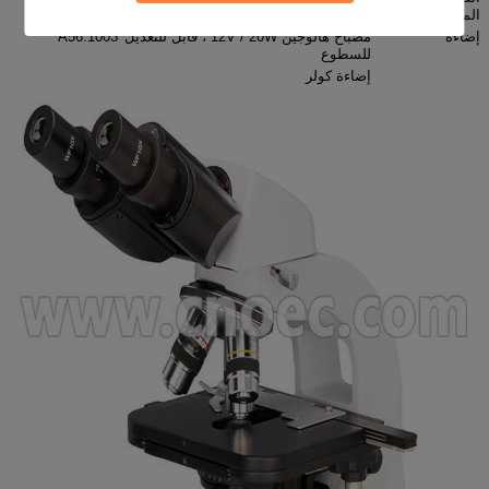
المكثف
إضاءة
مصباح هالوجين 12V / 20W ، قابل للتعديل
A56.1003
للسطوع
إضاءة كولر