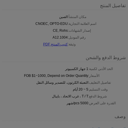
تفاصيل المنتج
مكان المنشأ:
الصين
اسم العلامة التجارية:
CNOEC, OPTO-EDU
إصدار الشهادات:
CE, Rohs
رقم الموديل:
A12.1004
وثيقة:
كتيب المنتج PDF
شروط الدفع والشحن
الحد الأدنى لكمية:
1 جهاز الكمبيوتر
الأسعار:
FOB $1~1000, Depend on Order Quantity
تفاصيل التغليف:
التعبئة الكرتون، للتصدير وسائل النقل
وقت التسليم:
5 ~ 20 أيام
شروط الدفع:
T / T ، غرب الاتحاد ، بايبال
القدرة على العرض:
5000 pcs/شهر
وصف