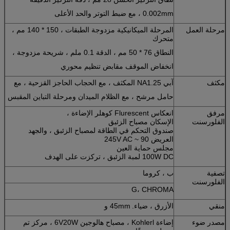
0.002mm ، مع ضبط التوتر والحد الأعلى
مرحلة العمل
المرحلة الميكانيكية مزدوجة الطبقات ، 150 * 140 مم ،
متحرك
النطاق 76 * 50 مم ، الدقة 0.1 ملم ، شريحة مزدوجة ،
انخفاض الموقف مقابض تنظيم محوري
مكثف
آبي NA1.25 المكثف ، مع الحجاب الحاجز القزحية ، مع
حامل مرشح ، مع الظلام الميدان ومرحلة التباين المقبس
مرفق
انعكاس Flurescent كوهلر الإضاءة ،
الفلورسنت
الإسكان مصباح الزئبق
صندوق التحكم في الطاقة لمصباح الزئبق ، والجهد
العريض 90 ~ 245V AC
مجلس حماية العين
100W DC لمبة الزئبق ، تركزت على الهدف
تصفية
ب ، كروما
الفلورسنت
G، CHROMA
منقي
الأزرق ، ضياء.
45mm و
مصدر ضوء
إضاءة Kohlerl ، مصباح هالوجين 6V20W ، مركز تم