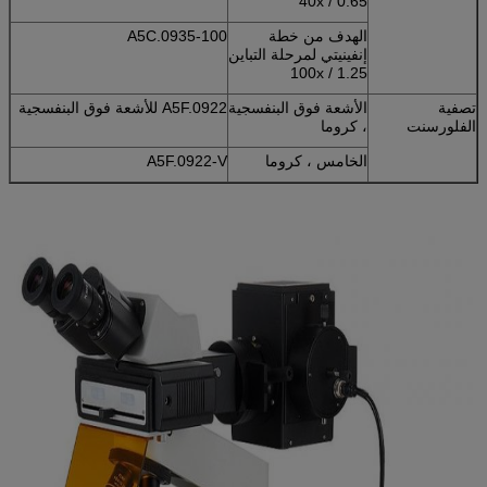
40x / 0.65
الهدف من خطة
A5C.0935-100
إنفينيتي لمرحلة التباين
100x / 1.25
تصفية
الأشعة فوق البنفسجية
A5F.0922 للأشعة فوق البنفسجية
الفلورسنت
، كروما
الخامس ، كروما
A5F.0922-V