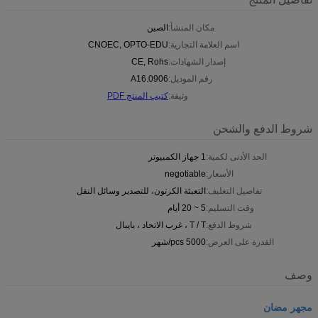
مكان المنشأ:
الصين
اسم العلامة التجارية:
CNOEC, OPTO-EDU
إصدار الشهادات:
CE, Rohs
رقم الموديل:
A16.0906
وثيقة:
كتيب المنتج PDF
شروط الدفع والشحن
الحد الأدنى لكمية:
1 جهاز الكمبيوتر
الأسعار:
negotiable
تفاصيل التغليف:
التعبئة الكرتون، للتصدير وسائل النقل
وقت التسليم:
5 ~ 20 أيام
شروط الدفع:
T / T ، غرب الاتحاد ، بايبال
القدرة على العرض:
5000 pcs/شهر
وصف
مجهر مضان