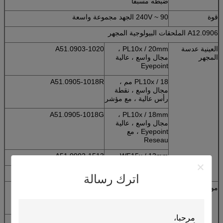
ضبطه مسبقًا
قوة
90 ~ 240V الجهد مجموعة واسعة
A12.0906 الملحقات البيولوجية المجهر
العينية عدسة
PL10x / 20mm ،
A51.0903-1020
المجهر
مجال واسع ، عالية
Eyepoint
PL10x / 18 مم ،
A51.0905-1018R
مجال واسع ، نقطة
رأس عالية ، مع مؤشر
A51.0905-1018G
PL10x / 18mm ،
مجال واسع ، عالية
Eyepoint ، مع
Reseau
WF15x / 13mm و
A51.0902-1513
A51.0902-2010
WF20x / 10MM
اترك رسالة
موضوعي
Infinity Plan شبه
A5F.0931-4
APO Fluorescent 4x
/ 0.10 ، WD15.3mm
إنفينيتي بلان شبه
A5F.0931-10