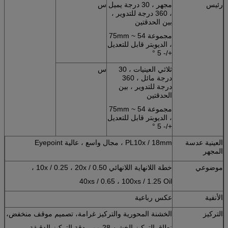
رئيس
مجهر ، 30 درجة يميل
س
، 360 درجة للتدوير ،
بين الحدقتين
مجموعة 54 ~ 75mm
، الديوبتر قابل للتعديل
+/- 5 °
ثلاثي العينيات ، 30
س
درجة مائل ، 360
درجة للتدوير ، بين
الحدقتين
مجموعة 54 ~ 75mm
، الديوبتر قابل للتعديل
+/- 5 °
العينية عدسة
PL10x / 18mm ، مجال واسع ، عالية Eyepoint
المجهر
موضوعي
خطة اللانهاية اللانهائي 10x / 0.25 ، 20x / 0.50 ،
40xs / 0.65 ، 100xs / 1.25 Oil
الأنفية
عكس رباعية
التركيز
الخشنة المحورية والتركيز غرامة، تصميم موقف منخفض،
نطاق التركيز الخشن 28 مم ، دقة التركيز الدقيقة