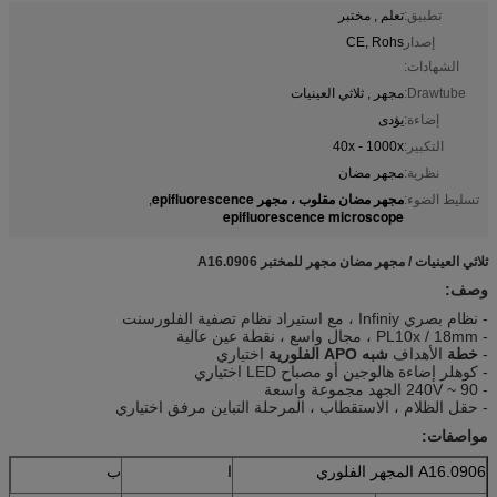
تطبيق:
تعلم , مختبر
إصدار
CE, Rohs
الشهادات:
Drawtube:
مجهر , ثلاثي العينيات
إضاءة:
يؤدى
التكبير:
40x - 1000x
نظرية:
مجهر مضان
مجهر مضان مقلوب ، مجهر epifluorescence
تسليط الضوء:
,
epifluorescence microscope
ثلاثي العينيات / مجهر مضان مجهر للمختبر A16.0906
وصف:
- نظام بصري Infiniy ، مع استيراد نظام تصفية الفلورسنت
-
PL10x / 18mm ، مجال واسع ، نقطة عين عالية
-
خطة
الأهداف
شبه APO الفلورية
اختياري
- كوهلر إضاءة هالوجين أو مصباح LED اختياري
- 90 ~ 240V الجهد مجموعة واسعة
- حقل الظلام ، الاستقطاب ، المرحلة التباين مرفق اختياري
مواصفات:
A16.0906 المجهر الفلوري
ا
ب