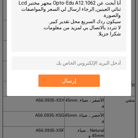
APO Fluorescent
10x / 0.30 ،
WD8.7mm
Infinity Plan شبه
A5F.0931-20
APO نيون 20x / 0.50
، WD2.5mm
Infinity Plan نصف
A5F.0931-40
APO نيون 40x / 0.75
، WD0.72mm
إنفينيتي بلان شبه
A5F.0931-100
APO نيون 100x / 1.3
، WD0.21mm
إرسال
الأنفية
عكس الأنف الأنفية
A54.0930-BS5
الخماسية
منقي
الأصفر ، ضياء.
45mm
A56.0935-XSY
و
الأخضر ، ضياء.
45mm
A56.0935-XSG
و
Netural ، ضياء.
A56.0935-XSF
45mm و