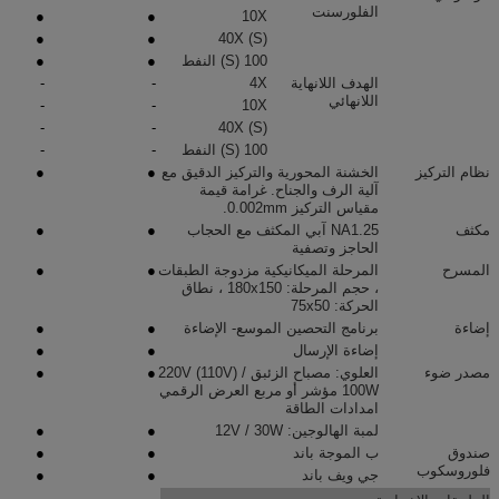
الفلورسنت
●
●
10X
●
●
40X (S)
100 (S) النفط
●
●
الهدف اللانهاية
4X
-
-
اللانهائي
-
-
10X
-
-
40X (S)
100 (S) النفط
-
-
نظام التركيز
الخشنة المحورية والتركيز الدقيق مع
●
●
آلية الرف والجناح.
غرامة قيمة
مقياس التركيز 0.002mm.
مكثف
NA1.25 آبي المكثف مع الحجاب
●
●
الحاجز وتصفية
المسرح
المرحلة الميكانيكية مزدوجة الطبقات
●
●
، حجم المرحلة: 180x150 ، نطاق
الحركة: 75x50
إضاءة
برنامج التحصين الموسع- الإضاءة
●
●
إضاءة الإرسال
●
●
مصدر ضوء
العلوي: مصباح الزئبق 220V (110V) /
●
●
100W مؤشر أو مربع العرض الرقمي
امدادات الطاقة
لمبة الهالوجين: 12V / 30W
●
●
صندوق
ب الموجة باند
●
●
فلوروسكوب
جي ويف باند
●
●