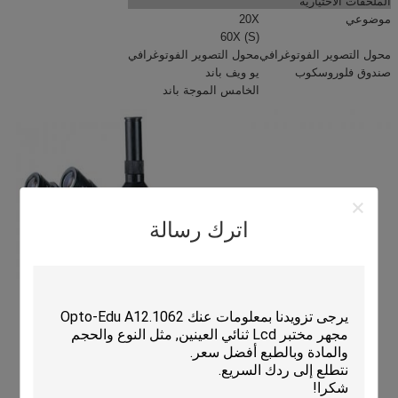
الملحقات الاختيارية
موضوعي
20X
60X (S)
محول التصوير الفوتوغرافي
محول التصوير الفوتوغرافي
صندوق فلوروسكوب
يو ويف باند
الخامس الموجة باند
اترك رسالة