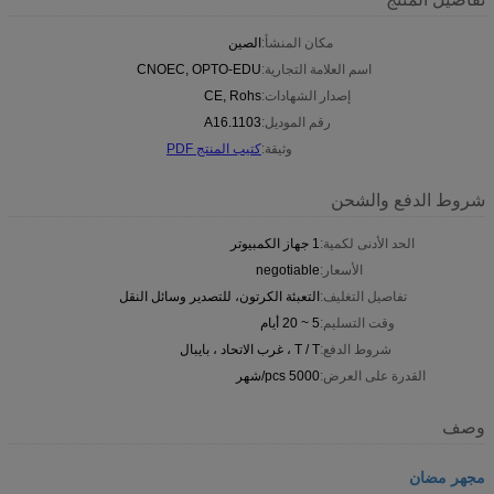
مكان المنشأ:
الصين
اسم العلامة التجارية:
CNOEC, OPTO-EDU
إصدار الشهادات:
CE, Rohs
رقم الموديل:
A16.1103
وثيقة:
كتيب المنتج PDF
شروط الدفع والشحن
الحد الأدنى لكمية:
1 جهاز الكمبيوتر
الأسعار:
negotiable
تفاصيل التغليف:
التعبئة الكرتون، للتصدير وسائل النقل
وقت التسليم:
5 ~ 20 أيام
شروط الدفع:
T / T ، غرب الاتحاد ، بايبال
القدرة على العرض:
5000 pcs/شهر
وصف
مجهر مضان