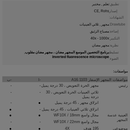
تطبيق:
تعلم , مختبر
إصدار
CE, Rohs
الشهادات:
Drawtube:
مجهر , ثلاثي العينيات
إضاءة:
مصباح الزئبق
التكبير:
40x - 1000x
نظرية:
مجهر مضان
برنامج التحصين الموسع المجهر مضان ، مجهر مضان مقلوب
تسليط
,
inverted fluorescence microscope
الضوء:
مواصفات:
مواصفات المجهر الإسفار A16.1103
-ا
-ب
رئيس
مجهر الحرة التعويض ، 30 درجة يميل
-
-
ثلاثي العينيات الحرة التعويض ، 30
-
-
درجة يميل
انزلاق مجهر ، 45 درجة يميل
●
-
انزلاق ثلاثي العينيات ، 45 درجة يميل
-
●
العينية عدسة
مجال واسع WF10X / 18mm
●
●
المجهر
مجال واسع WF10X / 22mm
-
-
موضوعي
195 هدف
4X
●
●