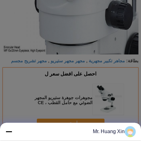
مجاهر تكبير مجهرية
مجهر مجهر ستيريو
مجهر تشريح مجسم
بطاقة:
,
,
احصل على افضل سعر ل
مجوهرات جوهرة ستيريو المجهر
الضوئي مع حامل القطب ، CE
A23.0901-B4
استمر
Mr. Huang Xin
ستيريو المجهر الضوئي
أكثر