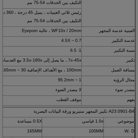
التكيف بين الحدقات 54-75 مم
رئيس ثلاثي العينيات ، يميل 45 درجة ، 360 درجة للتدوير ، opter 5 الديوبتر قابل للتعديل ،
التكيف بين الحدقات 54-75 مم
العينية عدسة المجهر
WF10x / 20mm ، عالية Eyepoin
عدسة التكبير
0.7 ~ 4.5X
نسبة التكبير
1: 6.5
تكبير
7x-45x ، ما يصل إلى 3.5x-180x مع العدسات الاختيارية والأهداف الإضافية
مسافة العمل
100mm ، مع الأهداف الإضافية 30 ~ 165mm
مجال الرؤية
1 ~ 95.2mm
مصدر ضوء
لا مصدر الضوء
يفهم
موقف القطب
A23.0901-B4 تكبير المجهر ستيريو ورقة البيانات البصرية
موضوعي
1.0x قياسي
0.5X مساعدة
165MM
100MM
W، D.