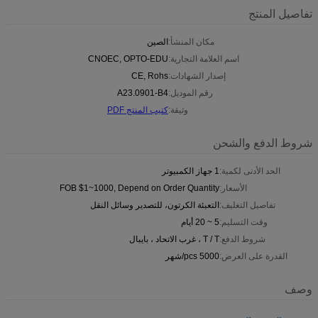
تفاصيل المنتج
مكان المنشأ:
الصين
اسم العلامة التجارية:
CNOEC, OPTO-EDU
إصدار الشهادات:
CE, Rohs
رقم الموديل:
A23.0901-B4
وثيقة:
كتيب المنتج PDF
شروط الدفع والشحن
الحد الأدنى لكمية:
1 جهاز الكمبيوتر
الأسعار:
FOB $1~1000, Depend on Order Quantity
تفاصيل التغليف:
التعبئة الكرتون، للتصدير وسائل النقل
وقت التسليم:
5 ~ 20 أيام
شروط الدفع:
T / T ، غرب الاتحاد ، بايبال
القدرة على العرض:
5000 pcs/شهر
وصف