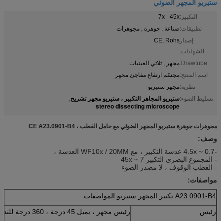
ستيريو المجهر الضوئي
التكبير:
7x - 45x
تطبيقات:
صناعة , جوهرة , مجوهرات
إصدار
CE, Rohs
الشهادات:
Drawtube:
مجهر , ثلاثي العينيات
اسم المنتج:
مجسّم ارتفاع مفاجئ مجهر
نظرية:
مجهر ستيريو
ستيريو المجاهر التكبير ، ستيريو مجهر تشريح
تسليط الضوء:
,
stereo dissecting microscope
مجوهرات جوهرة ستيريو المجهر الضوئي مع حامل القطب ، CE A23.0901-B4
وصف:
-0.7 ~ 4.5x عدسة التكبير ، مع WF10x / 20MM العدسة ،
- المجموع البصري التكبير 7 ~ 45x
- القطب الوقوف ، لا مصدر الضوء
مواصفات:
A23.0901-B4 تكبير المجهر ستيريو المواصفات
رئيس
رئيس مجهر ، يميل 45 درجة ، 360 درجة للتدوير ، opter 5 الديوبتر قابل للتعديل ،