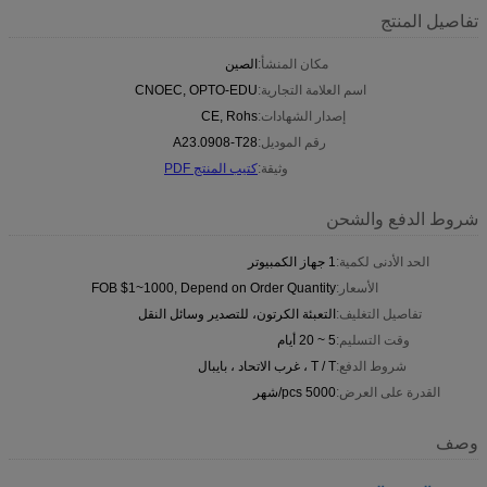
تفاصيل المنتج
مكان المنشأ:
الصين
اسم العلامة التجارية:
CNOEC, OPTO-EDU
إصدار الشهادات:
CE, Rohs
رقم الموديل:
A23.0908-T28
وثيقة:
كتيب المنتج PDF
شروط الدفع والشحن
الحد الأدنى لكمية:
1 جهاز الكمبيوتر
الأسعار:
FOB $1~1000, Depend on Order Quantity
تفاصيل التغليف:
التعبئة الكرتون، للتصدير وسائل النقل
وقت التسليم:
5 ~ 20 أيام
شروط الدفع:
T / T ، غرب الاتحاد ، بايبال
القدرة على العرض:
5000 pcs/شهر
وصف