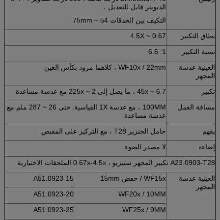
الديوبتر قابل للتعديل ،
التكيف بين الحدقات 54 ~ 75mm
نطاق التكبير
0.67 ~ 4.5X
نسبة التكبير
1: 6.5
العينية عدسة
WF10x / 22mm ، كلاهما مزود بكأس العين
المجهر
تكبير
6.7 ~ 45x ، ما يصل إلى 2 ~ 225x مع عدسة مساعدة
مسافة العمل
100MM ، مع عدسة 1X القياسية.
حتى 26 ~ 287 ملم مع
عدسة مساعدة
يفهم
حامل الجنزير T28 ، مع التركيز على المقبض
إضاءة
لا مصدر الضوء
A23.0903-T28 تكبير المجهر ستيريو ، 0.67x-4.5x الملحقات الاختيارية
العينية عدسة
WF15x / خفض 15mm
A51.0923-15
المجهر
A51.0923-20
WF20x / 10MM
A51.0923-25
WF25x / 9MM