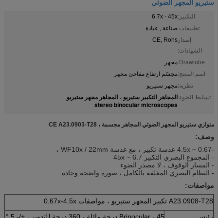
ستيريو المجهر الضوئي
التكبير:
6.7x - 45x
تطبيقات:
صناعة , عيادة
إصدار
CE, Rohs
الشهادات:
Drawtube:
مجهر
اسم المنتج:
مجسّم ارتفاع مفاجئ مجهر
نظرية:
مجهر ستيريو
المجاهر التكبير ستيريو ، المجاهر مجهر ستيريو
تسليط الضوء:
,
stereo binocular microscopes
متوازي ستيريو المجهر الضوئي المجاهر مجسمة ، CE A23.0903-T28
وصف:
-0.67 ~ 4.5x عدسة تكبير ، مع عدسة WF10x / 22mm ،
- المجموع البصري التكبير 6.7 ~ 45x
- المسار الوقوف ، لا مصدر الضوء
- النظام البصري المغلفة بالكامل ، صورة واضحة وحادة
مواصفات:
A23.0908-T28 تكبير المجهر ستيريو ، مواصفات 0.67x-4.5x
رئيس
Brinocular ، 45 درجة مائلة ، 360 درجة للتدوير ، +/- 5 °