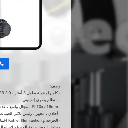
button
وصف:
- كاميرا رقمية بطول 3 أمتار ، USB 2.0 ،
--- نظام بصري إنفينيتي
- PL10x / 18mm ، مجال واسع ، عدسة واسعة الزاوية ،
- أحادي ، مجهر ، رئيس ثلاثي العينيات
- الحرجة و Kohler Illumiantion اختياري
- حامل المصباح نوع المصباح لاستبدال