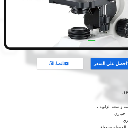
احصل على السعر
ﺎﺘﺼﻟ ﺍﻶﻧ
 اختياري
 المصباح بسهولة