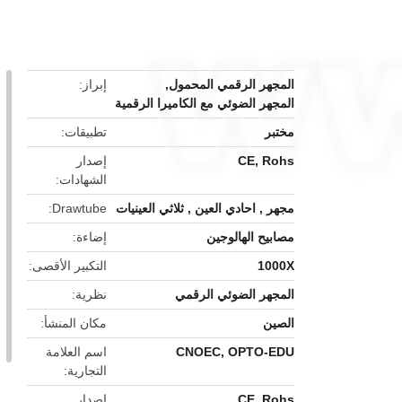
button
المجهر الرقمي المحمول
,
إبراز
المجهر الضوئي مع الكاميرا الرقمية
مختبر
تطبيقات
CE, Rohs
إصدار
الشهادات
مجهر , احادي العين , ثلاثي العينيات
Drawtube
مصابيح الهالوجين
إضاءة
1000X
التكبير الأقصى
المجهر الضوئي الرقمي
نظرية
الصين
مكان المنشأ
CNOEC, OPTO-EDU
اسم العلامة
التجارية
CE, Rohs
إصدار