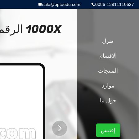
sale@optoedu.com
0086-13911110627
1000X 
منزل
الاقسام
المنتجات
موارد
حول بنا
إقتبس