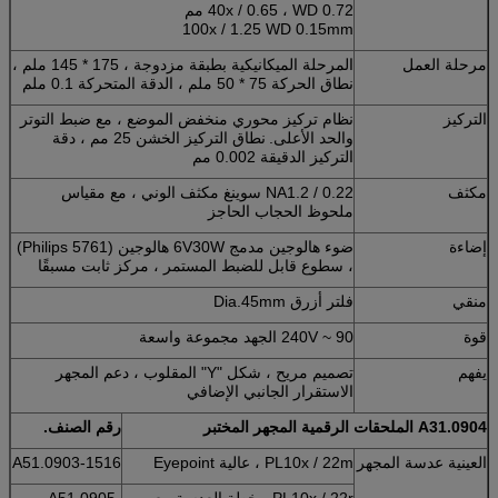
40x / 0.65 ، WD 0.72 مم
100x / 1.25 WD 0.15mm
مرحلة العمل
المرحلة الميكانيكية بطبقة مزدوجة ، 175 * 145 ملم ،
نطاق الحركة 75 * 50 ملم ، الدقة المتحركة 0.1 ملم
التركيز
نظام تركيز محوري منخفض الموضع ، مع ضبط التوتر
والحد الأعلى.
نطاق التركيز الخشن 25 مم ، دقة
التركيز الدقيقة 0.002 مم
مكثف
NA1.2 / 0.22 سوينغ مكثف الوني ، مع مقياس
ملحوظ الحجاب الحاجز
إضاءة
ضوء هالوجين مدمج 6V30W هالوجين (Philips 5761)
، سطوع قابل للضبط المستمر ، مركز ثابت مسبقًا
منقي
فلتر أزرق Dia.45mm
قوة
90 ~ 240V الجهد مجموعة واسعة
يفهم
تصميم مريح ، شكل "Y" المقلوب ، دعم المجهر
الاستقرار الجانبي الإضافي
A31.0904 الملحقات الرقمية
المجهر
المختبر
رقم الصنف.
العينية عدسة المجهر
PL10x / 22m ، عالية Eyepoint
A51.0903-1516
PL10x / 22r ، خطة العدسة مع
A51.0905-