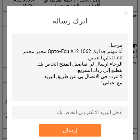
الصليب ، عالية Eyepoint
1022r
حقل مظلم
مكثف الحقل المظلم ، جاف ، NA =
A5D.0912-D
اترك رسالة
0.9
مكثف الحقل المظلم ، الغمر ، NA =
A5D.0912-W
1.2
A5C.0905-IP
توسيط التلسكوب
A5C.0910-30
إنفينيتي خطة
الهدف من تباين طور خطة Infinity
A5C.0636-10
المرحلة التباين
10x / 0.25 ، WD 4.70mm
مجموعة
هدف تباين طور خطة إنفينيتي 20x /
A5C.0636-20
0.25 ، WD 1.75mm
هدف تباين طور خطة إنفينيتي 40x /
A5C.0636-40
0.65 ، WD 0.72 مم
هدف تباين طور خطة إنفينيتي 100x
A5C.0636-100
/ 1.25 ، WD0.15mm
مكثف قرص عقد إنفينيتي المرحلة ،
A5C.0912-PCI
آبي NA1.25
إرسال
مجموعة الاستقطاب
المستقطب ، ضياء.
45mm و
A5P.0917-P