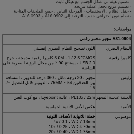
- تصميم هيئة تي شكل الجسم مع هيكل ثابت
- تصميم مريح يجعل عملية مريحة
- حقل الظلام ، الاستقطاب ، المرحلة التباين ، جميع الملحقات المتاحة
- نظام نيون احترافي جديد ، الترقية إلى A16.0902 و A16.0903
مواصفات:
A31.0904
مجهر
مختبر رقمي
النظام البصري
اللون تصحيح النظام البصري إنفينيتي
كاميرا رقمية
5.0M ، 1 / ​​2.5 "CMOS كاميرا رقمية مدمجة ، خرج
USB 2.0 ، يستنتج 90 ٪ من مجال الرؤية البصرية على
الشاشة
رئيس
مجهر ، 30 درجة مائل ، 360 درجة للتدوير ، المسافة
بين الحدقتين 54 ~ 75MM ، الديوبتر قابل للتعديل +/-
5 °
العينية عدسة المجهر
PL10x / 22m ، عالية Eyepoint ، مع كوب العين
الأنفية
عكس الأنف الأنفية الخماسية
موضوعي
خطة اللانهاية الأهداف اللونية
4x / 0.1 ، WD 7.18mm
10x / 0.25 ، WD 4.70mm
20x / 0.40 ، WD 1.75mm