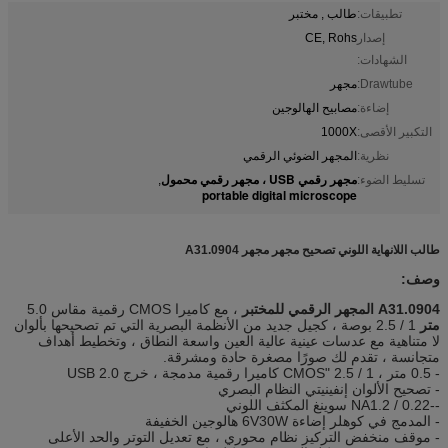
تطبيقات:
طالب , مختبر
إصدار
CE, Rohs
الشهادات:
Drawtube:
مجهر
إضاءة:
مصابيح الهالوجين
التكبير الأقصى:
1000X
نظرية:
المجهر الضوئي الرقمي
مجهر رقمي USB ، مجهر رقمي محمول
تسليط الضوء:
,
portable digital microscope
طالب اللانهاية اللوني تصحيح مجهر مجهر A31.0904
وصف:
A31.0904 المجهر الرقمي للمختبر
، مع كاميرا CMOS رقمية مقاس 5.0
متر
1 / 2.5 بوصة ، كجيل جديد من الأنظمة البصرية التي تم تصحيحها بألوان
لا متناهية مع عدسات عينية عالية العين واسعة النطاق ، وتخطيط أهداف
متجانسة ، تقدم لك صورًا مصغرة حادة ومشرقة.
- 0.5 متر ، 1 / ​​2.5 "CMOS كاميرا رقمية مدمجة ، خرج USB 2.0
- تصحيح الألوان إنفينيتي النظام البصري
--NA1.2 / 0.22 سوينغ المكثف اللوني
- المدمج في كوهلر إضاءة 6V30W هالوجين الخفيفة
- موقف منخفض التركيز نظام محوري ، مع تعديل التوتر والحد الأعلى