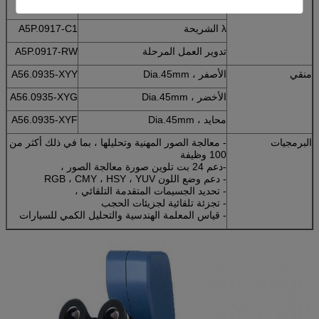
محلل الشريحة
A5P.0917-A
λ الشريحة
A5P.0917-C1
تدوير العمل المرحلة
A5P.0917-RW
منقي
الأصفر ، Dia.45mm
A56.0935-XYY
الأخضر ، Dia.45mm
A56.0935-XYG
محايد ، Dia.45mm
A56.0935-XYF
البرمجيات
- معالجة الصور المهنية وتحليلها ، بما في ذلك أكثر من
100 وظيفة
-دعم 24 بت تلوين صورة معالجة الصور ،
- دعم وضع اللون RGB ، CMY ، HSY ، YUV
- تحديد الجسيمات المتقدمة التلقائي ،
- تجزئة تلقائية لجزيئات الحجب
- قياس المعلمة الهندسية والتحليل الكمي للسيارات