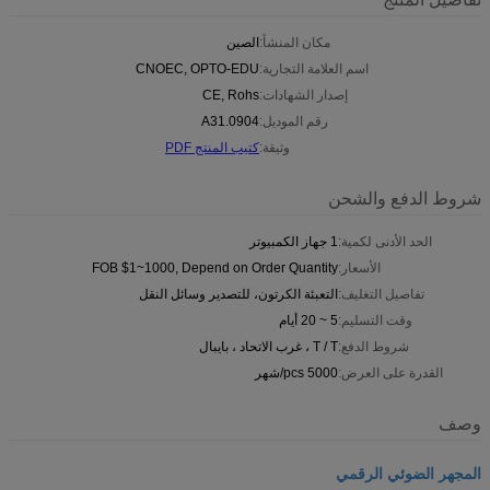
مكان المنشأ:
الصين
اسم العلامة التجارية:
CNOEC, OPTO-EDU
إصدار الشهادات:
CE, Rohs
رقم الموديل:
A31.0904
وثيقة:
كتيب المنتج PDF
شروط الدفع والشحن
الحد الأدنى لكمية:
1 جهاز الكمبيوتر
الأسعار:
FOB $1~1000, Depend on Order Quantity
تفاصيل التغليف:
التعبئة الكرتون، للتصدير وسائل النقل
وقت التسليم:
5 ~ 20 أيام
شروط الدفع:
T / T ، غرب الاتحاد ، بايبال
القدرة على العرض:
5000 pcs/شهر
وصف
المجهر الضوئي الرقمي