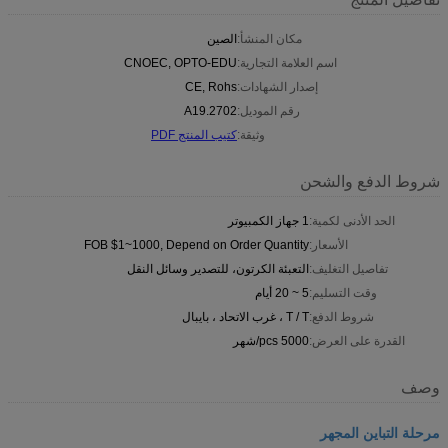
مكان المنشأ:
الصين
اسم العلامة التجارية:
CNOEC, OPTO-EDU
إصدار الشهادات:
CE, Rohs
رقم الموديل:
A19.2702
وثيقة:
كتيب المنتج PDF
شروط الدفع والشحن
الحد الأدنى لكمية:
1 جهاز الكمبيوتر
الأسعار:
FOB $1~1000, Depend on Order Quantity
تفاصيل التغليف:
التعبئة الكرتون، للتصدير وسائل النقل
وقت التسليم:
5 ~ 20 أيام
شروط الدفع:
T / T ، غرب الاتحاد ، بايبال
القدرة على العرض:
5000 pcs/شهر
وصف
مرحلة التباين المجهر