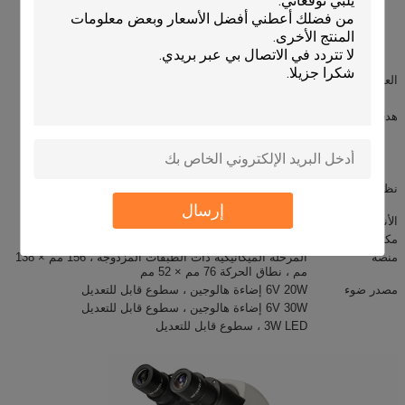
رأس ثلاثي العينيات
●
Seidentopf مائل بزاوية
30 درجة ، ومسافة بين
الحدقتين قابلة للدوران
360 درجة 52-75 مم
العدسة
WF10X / 20 مم ، نقطة نظر عالية
توسيط التلسكوب
هدف
الهدف اللانهائي اللوني 4x
هدف تباين الطور اللوني اللوني اللانهائي 10x
هدف تباين الطور اللوني اللانهائي 40x (S)
هدف تباين الطور اللوني اللوني 100 (S / Oil)
نظام التركيز
آلية التركيز البؤري الخشنة والدقيقة المحورية مع
العلامات.حساسية تركيز دقيقة 0.001 مم
إرسال
الأنف
رباعية الأنف إلى الداخل
مكثف
NA 1.25 مكثف تباين الطور ، مركز قابل للتعديل
منصة
المرحلة الميكانيكية ذات الطبقات المزدوجة ، 156 مم × 138
مم ، نطاق الحركة 76 مم × 52 مم
مصدر ضوء
6V 20W إضاءة هالوجين ، سطوع قابل للتعديل
6V 30W إضاءة هالوجين ، سطوع قابل للتعديل
3W LED ، سطوع قابل للتعديل