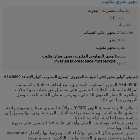
مجهر بصري مقلوب
تطبيقات:
مختبرات | البحوث
إصدار
CE
الشهادات:
Drawtube:
مجهر | ثلاثي العينيات
إضاءة:
يؤدى
نظرية:
مجهر مقلوب
المجهر البيولوجي المقلوب ، مجهر مضان مقلوب
تسليط
,
inverted fluorescence microscope
الضوء:
إنفينيتي كولور مجهر ثلاثي العينيات المجهري البصري المقلوب ، كولر الإضاءة A14.0900
A14.0900 المجهر المقلوب المختبري ، مع إضاءة Kohler ، المصممة
لمراقبة استنبات الخلايا ، للحصول على تفاصيل عن عملية نمو الخلايا ،
وظاهرة الإسفار العفوي الداخلي ، وترنس مضان الخلية الحية ، ونقل
البروتين وما إلى ذلك.
- نظام اللانهاية تصحيح اللون (CSIS) ، والأداء البصري ممتازة وصورة رائعة
- تطبيق عالية التباين ومنخفضة مراقبة التباين المرحلة لوني ، والوصول إلى
دراسة مفصلة للبنية الداخلية للخلايا
- توفير مسافة طويلة من العمل وأهداف عالية NA للحصول على صورة
مسطحة وواضحة
- حسن تصميم هيكل الجسم ، والأداء ثابت وموثوق بها وأفضل aseismatic
- موقف منخفض محوري الخشنة وإيجاد التكيف ، تصميم مريح