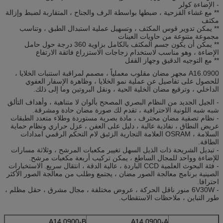
- الإضاءة كولر
** مع غشاء القزحية ، ضبطها بواسطة الرف والجناح ، المتقاربة لضبط وإزالة
مكثف
** يمكن تدوير قوس المكثف ، وتسهيل عملية استبدال الطبق ، وتناسب
مجموعة متنوعة من حاويات العينات
** يمكن أن يكون جسم المكثف بالكامل بزاوية 360 درجة حول حامل
الإضاءة ، وهو مناسب لاستخدام زجاجات الاستزراع فائقة الارتفاع
** مع التوجيه الدقيق وجهاز القفل
A16.0900 مجهر مضان مقلوب معملياً ، مصمم لمراقبة استنبات الخلايا ،
للحصول على تفاصيل عن عملية نمو الخلايا ، وظاهرة الإسفار العفوي
الداخلي ، وترقيع مضان الخلية الحية ، ونقل البروتين وما إلى ذلك.
- الجيل الجديد من النظام البصري المصحح بألوان لا متناهية ، وأهداف التألق
شبه شبه اللونية الاحترافية ، تقدم لك صورة مضان حادة ومشرقة.
- نظام تصفية مضان محترف ، مادة بصرية مستوردة وطلاء متعدد الطبقات
عريض النطاق ، نفاذية عالية ، دليل على العفن ، عزل حراري ونظام حماية
السلامة ، OSRAM العلامة التجارية الزئبق لام التحكم الرقمي امدادات
الطاقة.
- تبديل الشريحة ذات الذيل السهل تغيير مكعبات المرشح ، وثلاثة مسارات
للإضاءة وواحد للمجال الساطع ، يمكن تركيب أربعة مكعبات مرشح.
- فئة البحوث العلمية CCD الباردة ، عالية الدقة ، انتقال سريع.
الاستخبارات
الصينية برنامج معالجة الصور مضان ، يجتمع وطلب من معالجة الصور الأكثر
احترافا.
- 6V30W منور ناقل الحركة ، عروض مختلفة ، مجال مشرق ، حقل مظلم ،
طور التباين ، ملاحظات الاستقطاب.
A14.0900-B
A14.0900-A