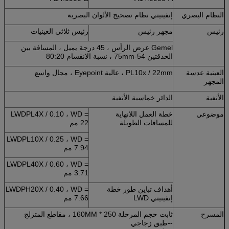
النظام البصري
إنفينيتي نظام تصحيح الألوان البصرية
رئيس
مجهر رئيس
رئيس ثلاثي العينيات
Gemel عرض الرأس ، 45 درجة يميل ، المسافة بين
الحدقتين 54-75mm ، نسبة الانقسام 80:20
العينية عدسة
PL10x / 22mm ، عالية Eyepoint ، مجال واسع
المجهر
الأنفية
الدائر خماسية الأنفية
موضوعي
خطة العمل اللانهاية
LWDPL4X / 0.10 ، WD =
للمسافات الطويلة
22 مم
LWDPL10X / 0.25 ، WD =
7.94 مم
LWDPL40X / 0.60 ، WD =
3.71 مم
أهداف تباين طور خطة
LWDPH20X / 0.40 ، WD =
إنفينيتي LWD
7.66 مم
المسرح
ثابت حجم المرحلة 250 * 160MM ، مقاطع المتزلج
--طبق زجاجي