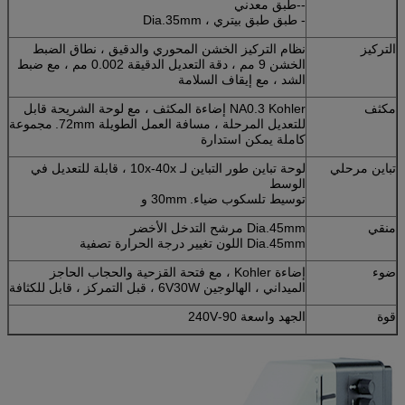
--طبق معدني
- طبق طبق بيتري ، Dia.35mm
التركيز
نظام التركيز الخشن المحوري والدقيق ، نطاق الضبط
الخشن 9 مم ، دقة التعديل الدقيقة 0.002 مم ، مع ضبط
الشد ، مع إيقاف السلامة
مكثف
NA0.3 Kohler إضاءة المكثف ، مع لوحة الشريحة قابل
للتعديل المرحلة ، مسافة العمل الطويلة 72mm.
مجموعة
كاملة يمكن استدارة
تباين مرحلي
لوحة تباين طور التباين لـ 10x-40x ، قابلة للتعديل في
الوسط
توسيط تلسكوب ضياء.
30mm و
منقي
Dia.45mm مرشح التدخل الأخضر
Dia.45mm اللون تغيير درجة الحرارة تصفية
ضوء
إضاءة Kohler ، مع فتحة القزحية والحجاب الحاجز
الميداني ، الهالوجين 6V30W ، قبل التمركز ، قابل للكثافة
قوة
الجهد واسعة 90-240V