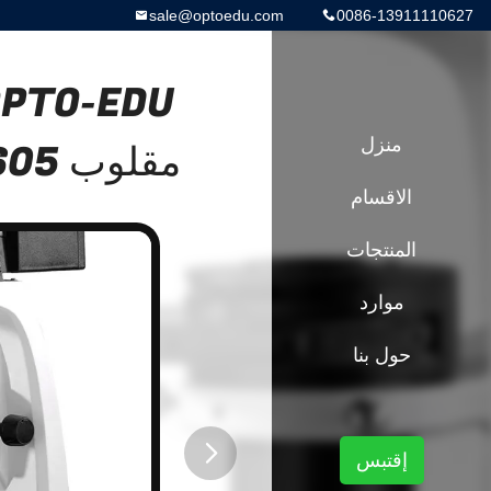
sale@optoedu.com
0086-13911110627
منزل
مقلوب WF10X PlA14.2605 إضاءة كولر
الاقسام
المنتجات
موارد
حول بنا
إقتبس