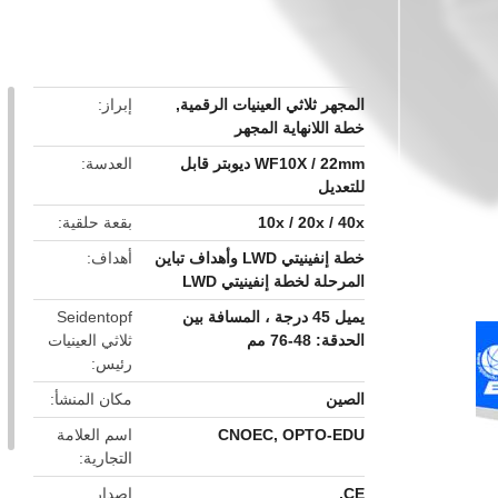
button
المجهر ثلاثي العينيات الرقمية
,
إبراز
خطة اللانهاية المجهر
WF10X / 22mm ديوبتر قابل
العدسة
للتعديل
10x / 20x / 40x
بقعة حلقية
خطة إنفينيتي LWD وأهداف تباين
أهداف
المرحلة لخطة إنفينيتي LWD
يميل 45 درجة ، المسافة بين
Seidentopf
الحدقة: 48-76 مم
ثلاثي العينيات
رئيس
الصين
مكان المنشأ
CNOEC, OPTO-EDU
اسم العلامة
التجارية
CE,
إصدار