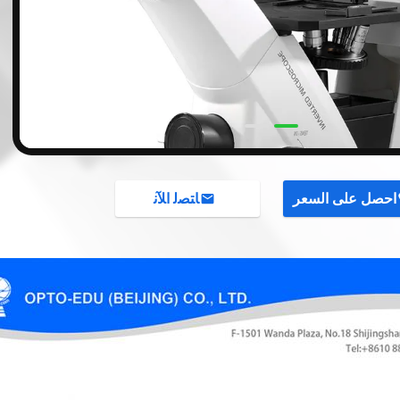
احصل على السعر
ﺎﺘﺼﻟ ﺍﻶﻧ