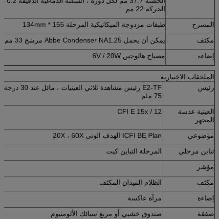
الخشنة .7
الحركة 22 مم
المسرح
طبقات مزدوجة الميكانيكية المرحلة 155 * 134mm
مكثف
يمكن أن يحمل Abbe Condenser NA1.25 مرشح 33 مم
إضاءة
مصباح هالوجين 6V / 20W
الملحقات الاختيارية
رئيس
75 ملم
العينية عدسة
CFI E 15x / 12
المجهر
موضوعي
ICFI BE Plan الهدف الوني 20X ، 60X
تباين مرحلي
المرحلة التباين كيت
مؤشر
مكثف
الظلام الميدان المكثف
إضاءة
مرآة عاكسة
صفقة
صندوق خشبي أو مربع سبائك الألومنيوم