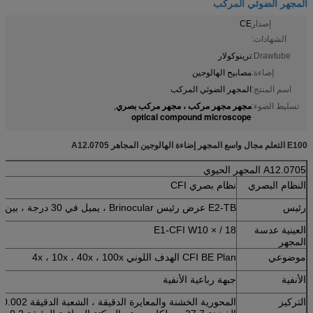
المجهر الضوئي المركب
إصدار
CE
الشهادات:
Drawtube:
ترينوكولار
إضاءة:
مصابيح الهالوجين
اسم المنتج:
المجهر الضوئي المركب
مجهر مجهر مركب ، مجهر مركب بصري
تسليط الضوء:
,
optical compound microscope
E100 التعلم مجال واسع المجهر إضاءة الهالوجين المجاهر A12.0705
A12.0705 المجهر الحيوي
النظام البصري
نظام بصري CFI
رئيس
E2-TB عرض رئيس Brinocular ، يميل في 30 درجة ، بين الحدقات 47-75mm
العينية عدسة
E1-CFI W10 × / 18
المجهر
موضوعي
CFI BE Plan الهدف اللوني 4x ، 10x ، 40x ، 100x
الأنفية
جبهة رباعية الأنفية
التركيز
ال