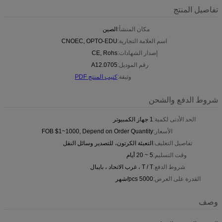
تفاصيل المنتج
مكان المنشأ:
الصين
اسم العلامة التجارية:
CNOEC, OPTO-EDU
إصدار الشهادات:
CE, Rohs
رقم الموديل:
A12.0705
وثيقة:
كتيب المنتج PDF
شروط الدفع والشحن
الحد الأدنى لكمية:
1 جهاز الكمبيوتر
الأسعار:
FOB $1~1000, Depend on Order Quantity
تفاصيل التغليف:
التعبئة الكرتون، للتصدير وسائل النقل
وقت التسليم:
5 ~ 20 أيام
شروط الدفع:
T / T ، غرب الاتحاد ، بايبال
القدرة على العرض:
5000 pcs/شهر
وصف