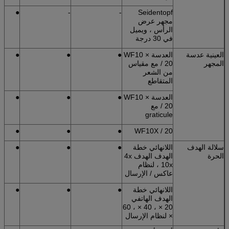
●
-
-
Seidentopf
مجهر عرض
الرأس ، ويميل
في 30 درجة
العينية عدسة
العدسة WF10 ×
●
●
●
المجهر
/ 20 مع مقياس
من الشعر
المتقاطع
العدسة WF10 ×
●
●
●
/ 20 مع
graticule
●
●
●
WF10X / 20
سلالة الهدف
اللانهائي خطة
●
●
●
الحرة
الهدف الهدف 4x
، 10x لنظام
عاكس / الإرسال
اللانهائي خطة
●
●
●
الهدف الهاتفي
20 × ، 40 × ، 60
× لنظام الإرسال