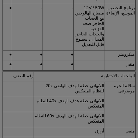
برنامج التحصين
12V / 50W
-
-
●
الموسع، الإضاءة
مصباح الهالوجين
مع الحجاب
الحاجز فتحة
القزحية
والحجاب الحاجز
الميدان ، سطوع
قابل للتعديل
ميكرومتر
●
●
●
منقي
●
●
●
الملحقات الاختيارية
رقم الصنف.
سلالة الحرة
اللانهائي خطة الهدف الهاتفي 20x
موضوعي
للنظام المنعكس
اللانهائي خطة هدف الهدف 40x للنظام
المنعكس
اللانهائي خطة الهدف الهدف 60x للنظام
المنعكس
منقي
أزرق