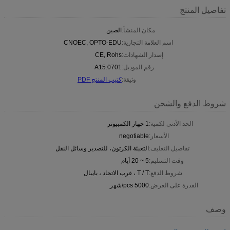
تفاصيل المنتج
مكان المنشأ:
الصين
اسم العلامة التجارية:
CNOEC, OPTO-EDU
إصدار الشهادات:
CE, Rohs
رقم الموديل:
A15.0701
وثيقة:
كتيب المنتج PDF
شروط الدفع والشحن
الحد الأدنى لكمية:
1 جهاز الكمبيوتر
الأسعار:
negotiable
تفاصيل التغليف:
التعبئة الكرتون، للتصدير وسائل النقل
وقت التسليم:
5 ~ 20 أيام
شروط الدفع:
T / T ، غرب الاتحاد ، بايبال
القدرة على العرض:
5000 pcs/شهر
وصف