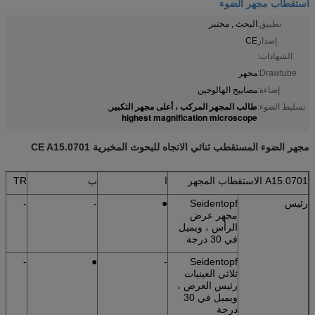
استقطاب مجهر الضوء
تطبيق:
البحث , مختبر
إصدار
CE
الشهادات:
Drawtube:
مجهر
إضاءة:
مصابيح الهالوجين
طالب المجهر المركب ، أعلى مجهر التكبير
تسليط الضوء:
,
highest magnification microscope
مجهر الضوء المستقطب ثنائي الاتجاه للبحوث المخبرية CE A15.0701
A15.0701 الاستقطاب المجهر
ا
ب
TR
رئيس
Seidentopf
●
-
-
مجهر عرض
الرأس ، ويميل
في 30 درجة
-
●
-
Seidentopf
ثلاثي العينيات
رئيس العرض ،
ويميل في 30
درجة