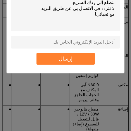
المقطب
360 درجة
●
●
●
للتدوير
برتراند لنس
بيرتران لنس ،
●
●
●
انزلاق / مركز
قابل للتعديل
ينزلق داخل /
خارج المسار
البصري
المعوض البصري
λ الانزلاق
●
●
●
إرسال
(الأحمر من
الدرجة الأولى) ،
1 / ​​4λ الانزلاق ،
كوارتز إسفين
مكثف
NA0.9 آبي
●
●
●
المكثف مع
الحجاب الحاجز
وفلتر إيريس
إضاءة
مصباح هالوجين
●
●
●
12V / 30W ،
قابل للتعديل
للسطوع (إضاءة
منقولة)