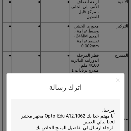
الأنفية
أربعة أضعاف
●
●
●
الأنف إلى الخلف
، مركز قابل
للتعديل
التركيز
محوري الخشن
●
●
●
وضبط غرامة ،
المدى 24MM ،
تقسيم غرامة
0.002mm
المسرح
قطر المرحلة
●
●
●
الدورانية الدائرية
Φ160 ملم ،
متدرج بزيادات 1
° ، الدقة الدنيا 6
'عند استخدام
مقياس رن
اترك رسالة
المرحلة
●
●
●
الميكانيكية ،
تتحرك رن
30X40mm
محلل
محلل للتدوير مع
●
●
●
تدرج 0 ° -360
درجة