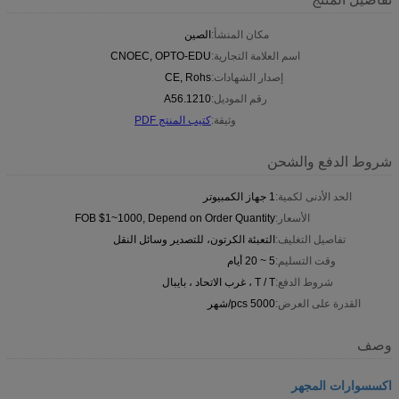
مكان المنشأ:
الصين
اسم العلامة التجارية:
CNOEC, OPTO-EDU
إصدار الشهادات:
CE, Rohs
رقم الموديل:
A56.1210
وثيقة:
كتيب المنتج PDF
شروط الدفع والشحن
الحد الأدنى لكمية:
1 جهاز الكمبيوتر
الأسعار:
FOB $1~1000, Depend on Order Quantity
تفاصيل التغليف:
التعبئة الكرتون، للتصدير وسائل النقل
وقت التسليم:
5 ~ 20 أيام
شروط الدفع:
T / T ، غرب الاتحاد ، بايبال
القدرة على العرض:
5000 pcs/شهر
وصف
اكسسوارات المجهر