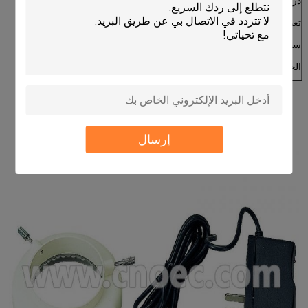
درجة حرارة اللون
6500K
تعديل السطوع
لا
سطوع
في ارتفاع 100mm حوالي 6500lux
الحياة العملية
10000 ساعة
إرسال