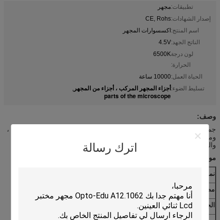
تطبيقات:
مجهر
إصدار الشهادات:
CE, Rohs
اسم المنتج:
اكسسوارات المجهر
الناتج الجهد:
4.5V
لون درجة
6500K
الحرارة:
الحياة العمل:
10000 ساعة
أجزاء المجهر المركب ، أجزاء من المجهر
تسليط الضوء:
,
parts of the microscope
وصف:
جميع أنواع الملحقات المجهرية اللازمة للمجهر الخاص بك ، ومرحلة العمل ،
ومصدر الضوء ، والعدسة ، وميكرومتر المرحلة ، والعدسة الرقمية ،
والكاميرا الرقمية ، وإعداد الشرائح ، ومجموعة الملحقات ، وأكثر من ذلك.
اترك رسالة
مواصفات:
نموذج
A56.1210-24
A56.1210-48
مصابيح لد
24 جهاز كمبيوتر شخصى
48 قطعة
الجهد الناتج
4.5V