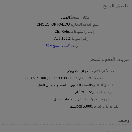
تفاصيل المنتج
مكان المنشأ:
الصين
اسم العلامة التجارية:
CNOEC, OPTO-EDU
إصدار الشهادات:
CE, Rohs
رقم الموديل:
A56.1212
وثيقة:
كتيب المنتج PDF
شروط الدفع والشحن
الحد الأدنى لكمية:
1 جهاز الكمبيوتر
الأسعار:
FOB $1~1000, Depend on Order Quantity
تفاصيل التغليف:
التعبئة الكرتون، للتصدير وسائل النقل
وقت التسليم:
5 ~ 20 أيام
شروط الدفع:
T / T ، غرب الاتحاد ، بايبال
القدرة على العرض:
5000 pcs/شهر
وصف