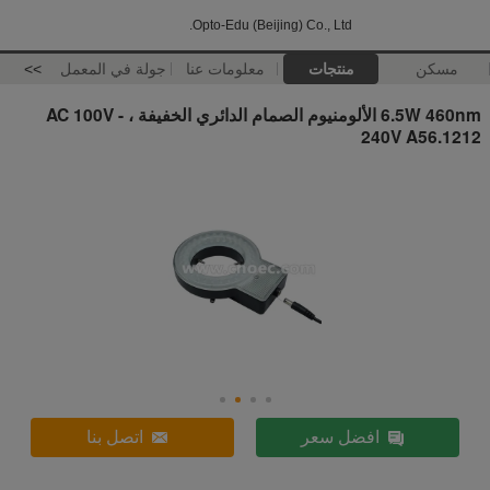
Opto-Edu (Beijing) Co., Ltd.
مسكن
منتجات
معلومات عنا
جولة في المعمل
>>
6.5W 460nm الألومنيوم الصمام الدائري الخفيفة ، AC 100V -
240V A56.1212
افضل سعر
اتصل بنا