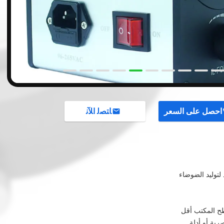
احصل على السعر
ﺎﺘﺼﻟ ﺍﻶﻧ
 لتوليد الضوضاء
ح المكتب أقل
رية أو أدلة