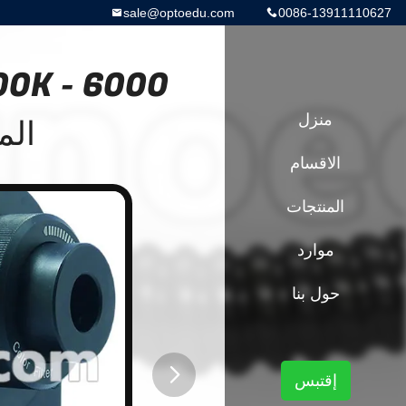
sale@optoedu.com
0086-13911110627
منزل
الملحق
الاقسام
المنتجات
موارد
حول بنا
إقتبس