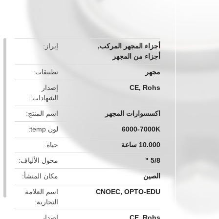
button
أجزاء المجهر المركب
,
إبراز
أجزاء من المجهر
مجهر
تطبيقات
CE, Rohs
إصدار
الشهادات
اكسسوارات المجهر
اسم المنتج
6000-7000K
لون temp
10.000 ساعة
حياة
5/8 "
محول الألياف
الصين
مكان المنشأ
CNOEC, OPTO-EDU
اسم العلامة
التجارية
CE, Rohs
إصدار