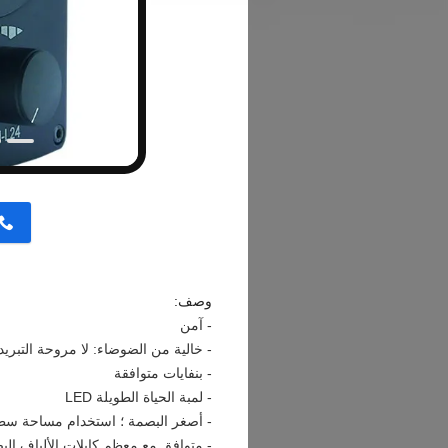
button
وصف:
- آمن
- خالية من الضوضاء: لا مروحة التبريد
- بنفايات متوافقة
- لمبة الحياة الطويلة LED
- أصغر البصمة ؛ استخدام مساحة سط
- متوافق مع معظم كابلات الألياف البص