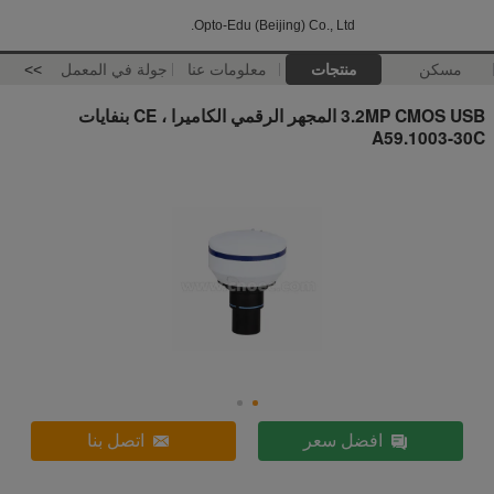
Opto-Edu (Beijing) Co., Ltd.
مسكن
منتجات
معلومات عنا
جولة في المعمل
>>
3.2MP CMOS USB المجهر الرقمي الكاميرا ، CE بنفايات
A59.1003-30C
افضل سعر
اتصل بنا