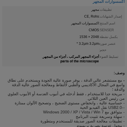
اكسسوارات المجهر
تطبيقات:
مجهر
إصدار الشهادات:
CE, Rohs
اسم المنتج:
اكسسوارات المجهر
CMOS
SENSER:
بكسل نشطة:
2048 × 1536
عنصر صورة
3.2μm 3.2μm *
حجم:
أجزاء المجهر المركب ، أجزاء من المجهر
تسليط الضوء:
,
parts of the microscope
وصف:
-
مع مستشعر عالي الدقة ، يوفر صورة عالية الجودة ويستخدم على نطاق
واسع في المجال الأكاديمي والطبي لالتقاط ومعالجة الصور عالية الدقة
والدقة ؛
- مريحة جدا للاستخدام ، فقط أدخله في أنبوب العدسة أو الأنبوب العلوي
من رئيس العين الثلاثي.
- حساسية عالية ، وانخفاض مستوى الضجيج ، وتصحيح الألوان ممتازة
--USB2.0 نقل الفيديو الحية
- متوافق مع Windows 2000 / XP / Vista / Win 7
- سهلة وسريعة تثبيت البرنامج
- تطبيقات معالجة الصور صديقة للمستخدم ومتطورة
- محول عدسة بصرية بريميوم