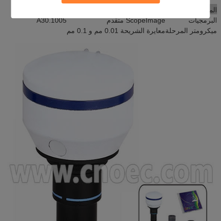
الملحقات الاختيارية
رقم الصنف.
البرمجيات
ScopeImage متقدم
A30.1005
ميكرومتر المرحلة
معايرة الشريحة 0.01 مم و 0.1 مم