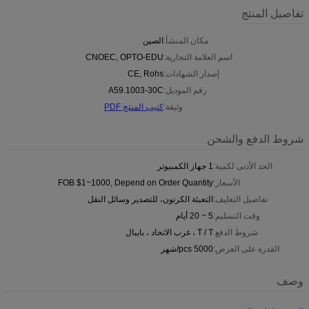
تفاصيل المنتج
مكان المنشأ:
الصين
اسم العلامة التجارية:
CNOEC, OPTO-EDU
إصدار الشهادات:
CE, Rohs
رقم الموديل:
A59.1003-30C
وثيقة:
كتيب المنتج PDF
شروط الدفع والشحن
الحد الأدنى لكمية:
1 جهاز الكمبيوتر
الأسعار:
FOB $1~1000, Depend on Order Quantity
تفاصيل التغليف:
التعبئة الكرتون، للتصدير وسائل النقل
وقت التسليم:
5 ~ 20 أيام
شروط الدفع:
T / T ، غرب الاتحاد ، بايبال
القدرة على العرض:
5000 pcs/شهر
وصف