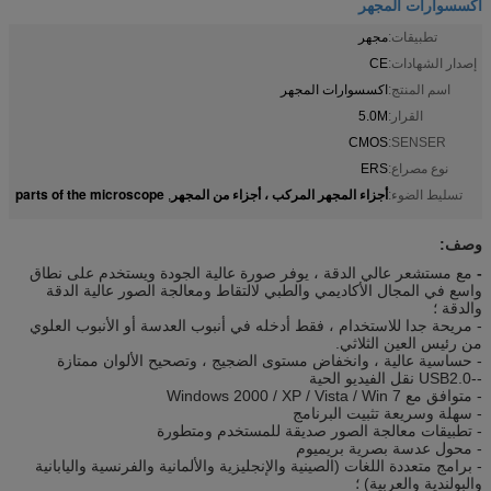
اكسسوارات المجهر
تطبيقات:
مجهر
إصدار الشهادات:
CE
اسم المنتج:
اكسسوارات المجهر
القرار:
5.0M
CMOS
SENSER:
نوع مصراع:
ERS
أجزاء المجهر المركب ، أجزاء من المجهر
parts of the microscope
تسليط الضوء:
,
وصف:
-
مع مستشعر عالي الدقة ، يوفر صورة عالية الجودة ويستخدم على نطاق
واسع في المجال الأكاديمي والطبي لالتقاط ومعالجة الصور عالية الدقة
والدقة ؛
- مريحة جدا للاستخدام ، فقط أدخله في أنبوب العدسة أو الأنبوب العلوي
من رئيس العين الثلاثي.
- حساسية عالية ، وانخفاض مستوى الضجيج ، وتصحيح الألوان ممتازة
--USB2.0 نقل الفيديو الحية
- متوافق مع Windows 2000 / XP / Vista / Win 7
- سهلة وسريعة تثبيت البرنامج
- تطبيقات معالجة الصور صديقة للمستخدم ومتطورة
- محول عدسة بصرية بريميوم
- برامج متعددة اللغات (الصينية والإنجليزية والألمانية والفرنسية واليابانية
والبولندية والعربية) ؛