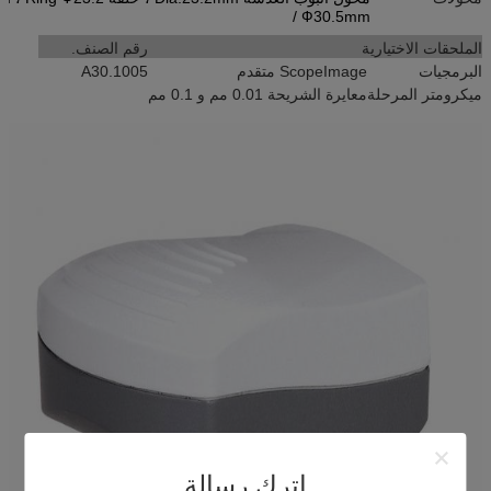
/ Ф30.5mm
الملحقات الاختيارية
رقم الصنف.
البرمجيات
ScopeImage متقدم
A30.1005
ميكرومتر المرحلة
معايرة الشريحة 0.01 مم و 0.1 مم
اترك رسالة