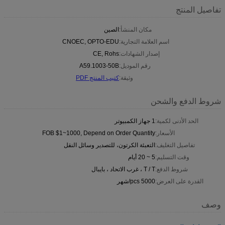
تفاصيل المنتج
مكان المنشأ:
الصين
اسم العلامة التجارية:
CNOEC, OPTO-EDU
إصدار الشهادات:
CE, Rohs
رقم الموديل:
A59.1003-50B
وثيقة:
كتيب المنتج PDF
شروط الدفع والشحن
الحد الأدنى لكمية:
1 جهاز الكمبيوتر
الأسعار:
FOB $1~1000, Depend on Order Quantity
تفاصيل التغليف:
التعبئة الكرتون، للتصدير وسائل النقل
وقت التسليم:
5 ~ 20 أيام
شروط الدفع:
T / T ، غرب الاتحاد ، بايبال
القدرة على العرض:
5000 pcs/شهر
وصف