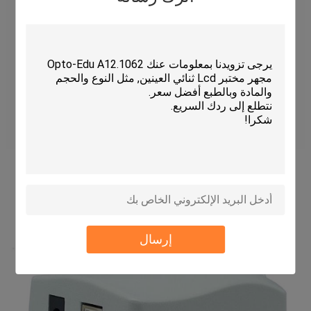
إرسال