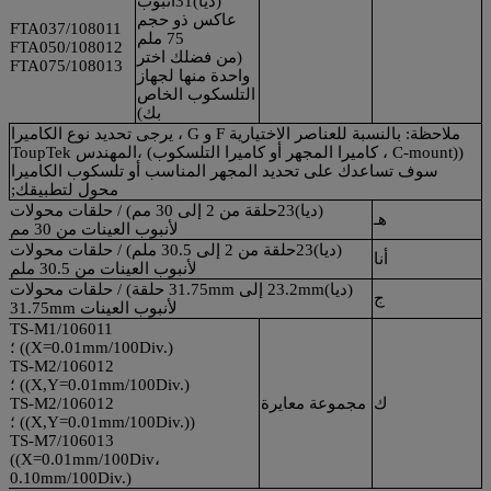
(ديا)31أنبوب
عاكس ذو حجم
108011/FTA037
75 ملم
108012/FTA050
(من فضلك اختر
108013/FTA075
واحدة منها لجهاز
التلسكوب الخاص
بك)
ملاحظة: بالنسبة للعناصر الاختيارية F و G ، يرجى تحديد نوع الكاميرا
((C-mount ، كاميرا المجهر أو كاميرا التلسكوب) ،المهندس ToupTek
سوف تساعدك على تحديد المجهر المناسب أو تلسكوب الكاميرا
محول لتطبيقك;
(ديا)23حلقة من 2 إلى 30 مم) / حلقات محولات
هـ
لأنبوب العينات من 30 مم
(ديا)23حلقة من 2 إلى 30.5 ملم) / حلقات محولات
أنا
لأنبوب العينات من 30.5 ملم
(ديا)23.2mm إلى 31.75mm حلقة) / حلقات محولات
ج
لأنبوب العينات 31.75mm
106011/TS-M1
((X=0.01mm/100Div.) ؛
106012/TS-M2
((X,Y=0.01mm/100Div.) ؛
ك
مجموعة معايرة
106012/TS-M2
((X,Y=0.01mm/100Div.)) ؛
106013/TS-M7
((X=0.01mm/100Div،
0.10mm/100Div.)