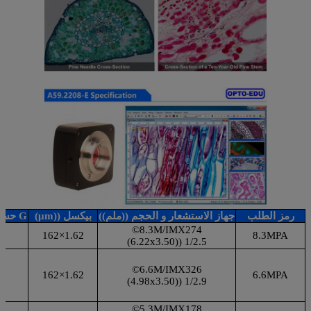
رمز الطلب
جهاز الاستشعار و الحجم ((ملم))
بيكسل ((μm)
G حساسية الإشارة المظلمة
8.3M/IMX274©
v
1.62×162
8.3MPA
1/2.5 ((6.22x3.50)
v
6.6M/IMX326©
v
1.62×162
6.6MPA
1/2.9 ((4.98x3.50)
v
5.3M/IMX178©
v