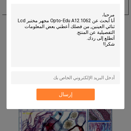
منفذ USB: منفذ USB2.0
العرض: 17 ′′ أو أكبر
متطلبات الجانب
القرص المضغوط
إرسال