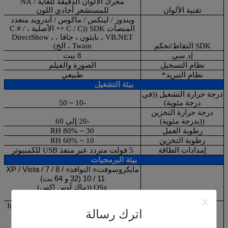
محرك الألوان الدقيقة للغاية / NA
تقنية الألوان
للمستشعر أحادي اللون
ويندوز / لينكس / ماكوس / أندرويد متعدد
المنصات SDK ((C / C ++ الأصلية ، C # /
VB.NET ، بايثون ، جافا ، DirectShow ،
SDK التقاط/تحكم
Twain ، الخ)
إد سي
8 بيت
نظام التسجيل
الصورة والفيلم
نظام التبريد*
طبيعي
بيئة التشغيل
درجة حرارة التشغيل ((في
درجة مئوية)
-10 ~ 50
درجة حرارة التخزين
((بدرجة مئوية)
-20 إلى 60
رطوبة العمل
30 ~ 80% RH
رطوبة التخزين
10 ~ 60% RH
إمدادات الطاقة
5 فولت متردد عبر منفذ USB للكمبيوتر
بيئة البرمجيات
مايكروسوفت
النوافذ
XP / Vista / 7 / 8 /
®
®
10 / 11 (32 و 64 بت)
OSx ((ماك أوس إكس)
نظام التشغيل
لينكس
وحدة المعالجة المركزية: متساوية مع Intel
اترك رسالة
Core2 2.8GHz أو أعلى
ذاكرة: 2GB أو أكثر