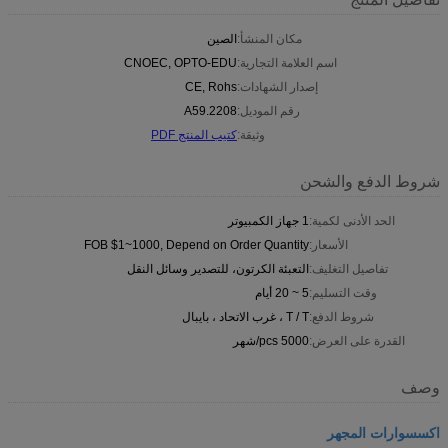
مكان المنشأ:
الصين
اسم العلامة التجارية:
CNOEC, OPTO-EDU
إصدار الشهادات:
CE, Rohs
رقم الموديل:
A59.2208
وثيقة:
كتيب المنتج PDF
شروط الدفع والشحن
الحد الأدنى لكمية:
1 جهاز الكمبيوتر
الأسعار:
FOB $1~1000, Depend on Order Quantity
تفاصيل التغليف:
التعبئة الكرتون، للتصدير وسائل النقل
وقت التسليم:
5 ~ 20 أيام
شروط الدفع:
T / T ، غرب الاتحاد ، بايبال
القدرة على العرض:
5000 pcs/شهر
وصف
اكسسوارات المجهر