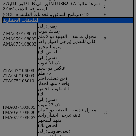
سرعة عالية USB2.0 A الذكور إلى B الذكور الكابلات
د
المصفوفة بالذهب /2.0m
E
CD (برنامج السائق والخدمات العامة، Ø12cm)
الملحقات الاختيارية
(سي) إلى
(ديا23أنبوب
108001/AMA037
محول عدسة
العينية ذو 2 ملم
108002/AMA050
F
قابل للتعديل
(يرجى اختيار واحد
108003/AMA075
منهم للمجهر
الخاص بك)
(سي) إلى
(ديا31أنبوب
عاكس ذو حجم
108008/ATA037
75 ملم
108009/ATA050
(من فضلك اختر
108010/ATA075
واحدة منها لجهاز
التلسكوب الخاص
بك)
(سي) إلى
(ديا23أنبوب
108005/FMA037
محول عدسة
العينية ذو 2 ملم
108006/FMA050
G
ثابتة
(يرجى اختيار واحد
108007/FMA075
منهم للمجهر
الخاص بك)
(سي-ماونت) إلى