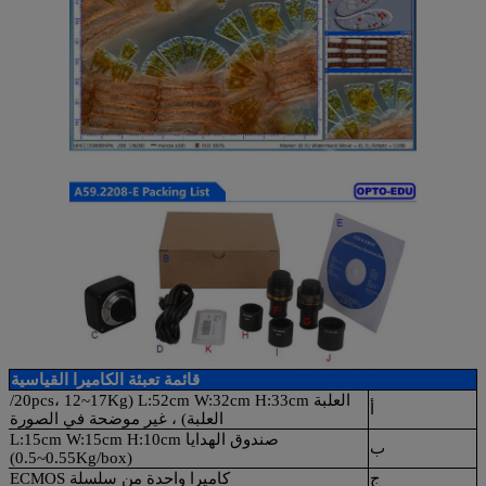
قائمة تعبئة الكاميرا القياسية
العلبة L:52cm W:32cm H:33cm (20pcs، 12~17Kg/
أ
العلبة) ، غير موضحة في الصورة
صندوق الهدايا L:15cm W:15cm H:10cm
ب
(0.5~0.55Kg/box)
ج
كاميرا واحدة من سلسلة ECMOS