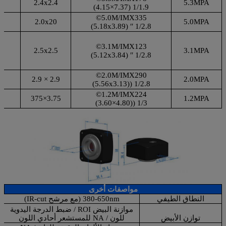
2.4x2.4
5.3MPA
1/1.9 (7.37×4.15)
mv
5.0M/IMX335©
v
2.0x20
5.0MPA
1/2.8 ′′ (5.18x3.89)
mv
3.1M/IMX123©
v
2.5x2.5
3.1MPA
1/2.8 ′′ (5.12x3.84)
mv
2.0M/IMX290©
mv
2.9 × 2.9
2.0MPA
1/2.8 ((5.56x3.13)
mv
1.2M/IMX224©
mv
3.75×375
1.2MPA
1/3 ((4.80×3.60)
mv
مواصفات أخرى
النطاق الطيفي
380-650nm (مع مرشح IR-cut)
موازنة البيض ROI / ضبط الدرجة اليدوية
توازن الأبيض
للون / NA للمستشعر أحادي اللون