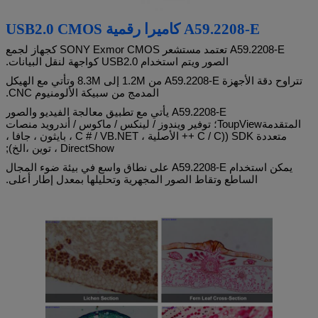
A59.2208-E كاميرا رقمية USB2.0 CMOS
A59.2208-E تعتمد مستشعر SONY Exmor CMOS كجهاز لجمع
الصور ويتم استخدام USB2.0 كواجهة لنقل البيانات.
تتراوح دقة الأجهزة A59.2208-E من 1.2M إلى 8.3M وتأتي مع الهيكل
المدمج من سبيكة الألومنيوم CNC.
A59.2208-E يأتي مع تطبيق معالجة الفيديو والصور
المتقدمة
ToupView
؛ توفير ويندوز / لينكس / ماكوس / أندرويد منصات
متعددة SDK ((C / C ++ الأصلية ، C # / VB.NET ، بايثون ، جافا ،
DirectShow ، توين ،
الخ
);
يمكن استخدام A59.2208-E على نطاق واسع في بيئة ضوء المجال
الساطع وتقاط الصور المجهرية وتحليلها بمعدل إطار أعلى.