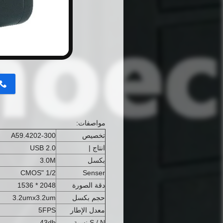
مواصفات:
تخصيص
A59.4202-300
انتاج |
USB 2.0
بكسل
3.0M
1/2 "CMOS
Senser
دقة الصورة
2048 * 1536
حجم بكسل
3.2umx3.2um
معدل الإطار
5FPS
S / N نسبة
43db