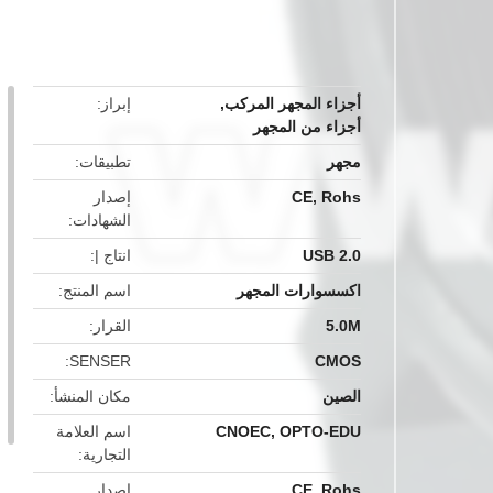
أجزاء المجهر المركب
,
إبراز
أجزاء من المجهر
مجهر
تطبيقات
CE, Rohs
إصدار
الشهادات
USB 2.0
انتاج |
اكسسوارات المجهر
اسم المنتج
5.0M
القرار
SENSER
CMOS
الصين
مكان المنشأ
CNOEC, OPTO-EDU
اسم العلامة
التجارية
CE, Rohs
إصدار