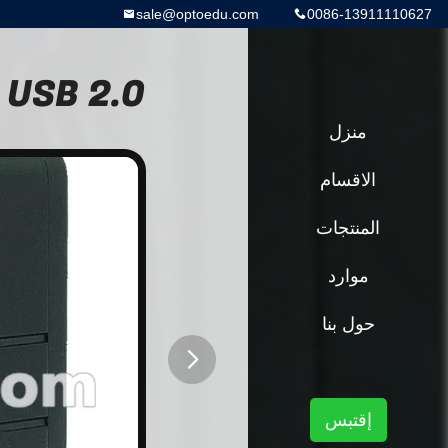
sale@optoedu.com
0086-13911110627
USB 2.0 المجهر الملحقات A59.4202
منزل
الاقسام
المنتجات
موارد
حول بنا
button
إقتبس