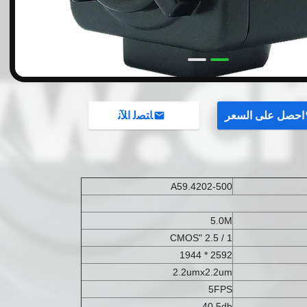
احصل على السعر
ﺎﺘﺼﻟ ﺍﻶﻧ
A59.4202-500
5.0M
1 / 2.5 "CMOS
2592 * 1944
2.2umx2.2um
5FPS
40.5db