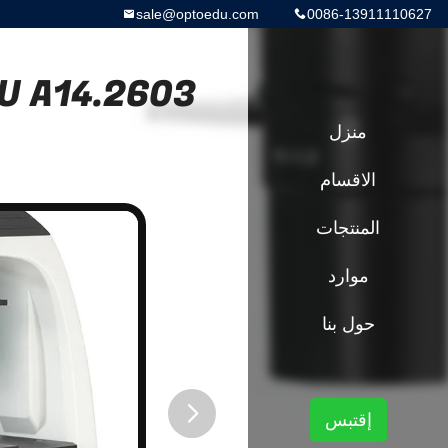
sale@optoedu.com
0086-13911110627
منزل
الاقسام
المنتجات
موارد
حول بنا
إقتبس