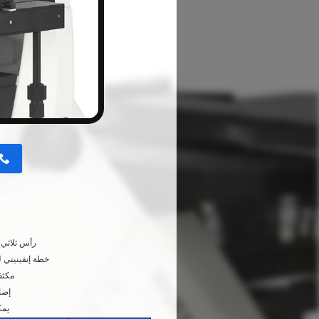
button
رأس ثلاثي العينيات Seidentopf ، مفتاح ا
خطة إنفينيتي لخطة LWD أهداف الفلورسنت ذات المجال اللامع 
مكثف LWD NA0.3 مسافة العمل 72 مم ، 
إضاءة ها
يمكن