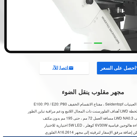
احصل على السعر
ﺎﺘﺼﻟ ﺍﻶﻧ
مجهر مقلوب ينقل الضوء
لانقسام الخفيف E100: P0 / E20: P80
ودعم مراقبة تباين الطور
حتى 195 مم بدون مكثف
لوجين قياسية 6V30W كوهلر ، 5W LED اختيارية للاختيار
 إضافة مرفق الإسفار لترقيته إلى مجهر A16.2614 الفلوري