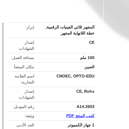
button
المجهر ثلاثي العينيات الرقمية
,
إبراز
خطة اللانهاية المجهر
CE
إصدار
الشهادات
100 ملم
مسافة العمل
الصين
مكان المنشأ
CNOEC, OPTO-EDU
اسم العلامة
التجارية
CE, Rohs
إصدار
الشهادات
A14.2603
رقم الموديل
كتيب المنتج PDF
وثيقة
1 جهاز الكمبيوتر
الحد الأدنى