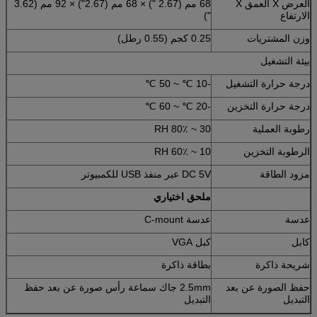
العرض X العمق X
68 مم (2.67 ") × 68 مم (2.67") × 92 مم (3.62
الارتفاع
")
وزن المشتريات
0.25 كجم (0.55 رطل)
بيئة التشغيل
درجة حرارة التشغيل
-10 ℃ ~ 50 ℃
درجة حرارة التخزين
-20 ℃ ~ 60 ℃
رطوبة العملية
30 ~ 80٪ RH
الرطوبة التخزين
10 ~ 60٪ RH
مزود الطاقة
DC 5V عبر منفذ USB للكمبيوتر
ملحق اختياري
عدسة
عدسة C-mount
كابل
كبل VGA
شريحة ذاكرة
بطاقة ذاكرة
حفظ الصورة عن بعد
2.5mm جاك سماعة رأس صورة عن بعد حفظ
التبديل
التبديل