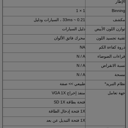
الإطار
1 × 1
Binning
مكشف
0.21 ~ 33ms ، السيارات ودليل
توازن اللون الأبيض
دليل السيارات
تقنية تجسيد اللون
محرك فائق الألوان
ذروة كفاءة الكم
NA
قراءات الضوضاء
N / A
نسبة الانقراض
N / A
مسحة
N / A
نظام التبريد*
طبيعي >> صفة
جهة تعامل
منفذ إخراج VGA 1X
فتحة بطاقة SD 1X
1X فتحة إدخال الطاقة
1X فتحة التبديل عن بعد