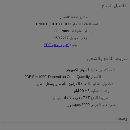
تفاصيل المنتج
مكان المنشأ:
الصين
اسم العلامة التجارية:
CNOEC, OPTO-EDU
إصدار الشهادات:
CE, Rohs
رقم الموديل:
A59.2217
وثيقة:
كتيب المنتج PDF
شروط الدفع والشحن
الحد الأدنى لكمية:
1 جهاز الكمبيوتر
الأسعار:
FOB $1~1000, Depend on Order Quantity
تفاصيل التغليف:
التعبئة الكرتون، للتصدير وسائل النقل
وقت التسليم:
5 ~ 20 أيام
شروط الدفع:
T / T ، غرب الاتحاد ، بايبال
القدرة على العرض:
5000 pcs/شهر
وصف