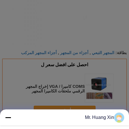
المجهر التبعي
أجزاء من المجهر
أجزاء المجهر المركب
بطاقة:
,
,
احصل على افضل سعر ل
COMS كاميرا / VGA إخراج المجهر
الرقمي ملحقات الكاميرا المجهر
A59.2217
استمر
Mr. Huang Xin
اكسسوارات المجهر
أكثر