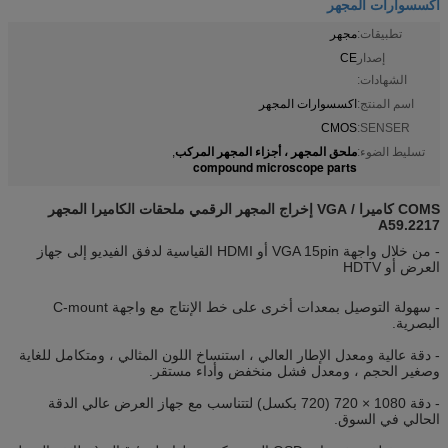
اكسسوارات المجهر
تطبيقات:
مجهر
إصدار
CE
الشهادات:
اسم المنتج:
اكسسوارات المجهر
CMOS
SENSER:
ملحق المجهر ، أجزاء المجهر المركب
تسليط الضوء:
,
compound microscope parts
COMS كاميرا / VGA إخراج المجهر الرقمي ملحقات الكاميرا المجهر
A59.2217
- من خلال واجهة VGA 15pin أو HDMI القياسية لدفق الفيديو إلى جهاز
العرض أو HDTV
- سهولة التوصيل بمعدات أخرى على خط الإنتاج مع واجهة C-mount
البصرية.
- دقة عالية ومعدل الإطار العالي ، استنساخ اللون المثالي ، ومتكامل للغاية
وصغير الحجم ، ومعدل فشل منخفض وأداء مستقر.
- دقة 1080 × 720 (720 بكسل) لتتناسب مع جهاز العرض عالي الدقة
الحالي في السوق.