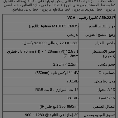
- دعم مختلف مؤشرات OSD التي يمكن تبديلها على / قبالة (وظائف التحول
كما يضغط المستخدمون على الزر).
OSDs بما في ذلك: النطاق ، خط أفقي
مزدوج ، خط عمودي مزدوج ، خط متقاطع مزدوج ، خط ثلاثي متقاطع.
A59.2217
كاميرا رقمية ، VGA
جهاز التقاط الصور
Aptina MT9P03 CMOS (اللون)
وضع المسح الضوئي
تدريجي
ماكس.
القرار
1280 × 720 (حوالي 921600 بكسل)
حجم الاستشعار
1 / 2.5 "(5.70mm (H) × 4.28mm (V) ، قطري
(قطري)
7.13mm)
حجم بكسل
2.2µm × 2.2µm
حساسية G
1.4V / لوكس-ثانية (550nm)
مدى ديناميكي
70.1dB
A / D محول
12 بت الموازي ، 8 بت RGB
S / N نسبة
38.1dB
النطاق الطيفي
380-650nm (مع فلتر IR)
تنسيق الفيديو ومعدل
30 إطارًا في الثانية @ 1280 × 960